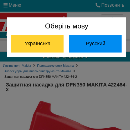
Меню
Позвонить
Оберіть мову
Войти
Українська
Русский
Отдел запчастей:
(068) 824-24-24
Каталог продукции
Инструмент Makita
Принадлежности Макита
Аксессуары для пневмоинструмента Макита
Защитная насадка для DFN350 MAKITA 422464-2
Защитная насадка для DFN350 MAKITA 422464-
2