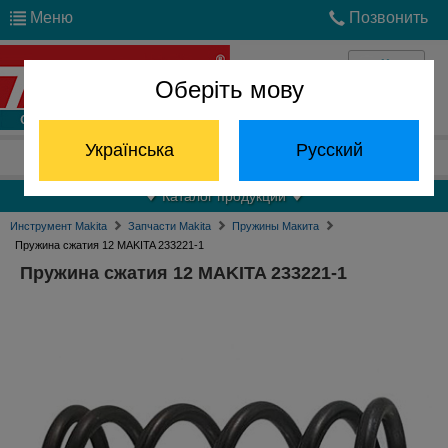
Меню
Позвонить
Оберіть мову
Войти
Українська
Русский
Отдел запчастей:
(068) 824-24-24
Каталог продукции
Инструмент Makita
Запчасти Makita
Пружины Макита
Пружина сжатия 12 MAKITA 233221-1
Пружина сжатия 12 MAKITA 233221-1