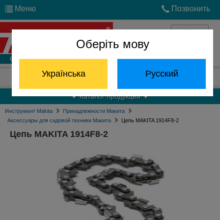
Меню
Позвонить
Оберіть мову
Войти
Українська
Русский
Отдел запчастей:
(068) 824-24-24
Каталог продукции
Инструмент Makita
Принадлежности Макита
Аксессуары для садовой техники Макита
Цепь MAKITA 1914F8-2
Цепь MAKITA 1914F8-2