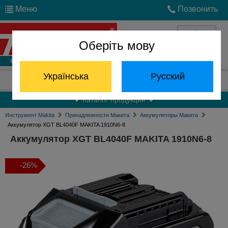
Меню
Позвонить
Оберіть мову
Войти
Українська
Русский
Отдел запчастей:
(068) 824-24-24
Каталог продукции
Инструмент Makita
Принадлежности Макита
Аккумуляторы Макита
Аккумулятор XGT BL4040F MAKITA 1910N6-8
Аккумулятор XGT BL4040F MAKITA 1910N6-8
-26%