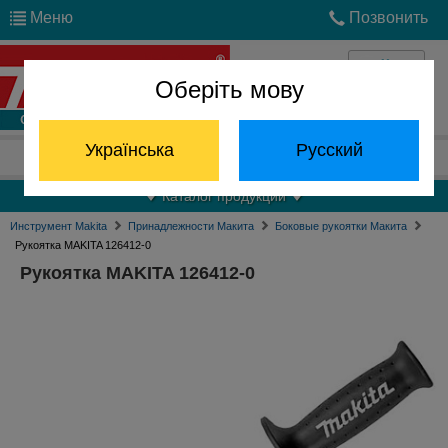
Меню
Позвонить
Оберіть мову
Войти
Українська
Русский
Отдел запчастей:
(068) 824-24-24
Каталог продукции
Инструмент Makita
Принадлежности Макита
Боковые рукоятки Макита
Рукоятка MAKITA 126412-0
Рукоятка MAKITA 126412-0