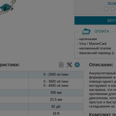
Оста
БЕС
ОПЛАТА
- наличными
- Visa / MasterCard
- наложенный платеж
- банковский перевод (с
ристики:
Описание:
Аккумуляторный
0 - 2000 об./мин
формирования жи
0 - 3600 об./мин
помощи одного д
0 - 4400 об./мин
инструмент и ко
настроена, что 
500 мм
протяжении дли
двигателем, кот
23.5 мм
простую и быстр
складывания на 
82 дБ
18 В
Комплект п