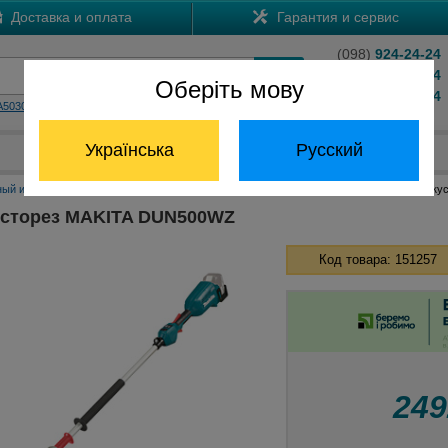
Доставка и оплата
Гарантия и сервис
(098)
924-24-24
(066)
204-24-24
Оберіть мову
(063)
824-24-24
A5030
HS7601
Обратный звонок
Українська
Русский
Отдел запчастей:
(068) 824-24-24
ный инструмент Макита
Аккумуляторные кусторезы Макита
Аккумуляторный ку
усторез MAKITA DUN500WZ
Код товара: 151257
24