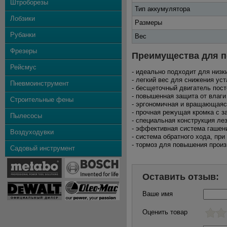
Штроборезы
Тип аккумулятора
Лобзики
Размеры
Рубанки
Вес
Фрезеры
Преимущества для п
Рейсмус
- идеально подходит для низк
- легкий вес для снижения ус
Пневмоинструмент
- бесщеточный двигатель пост
- повышенная защита от влаги
Строительные фены
- эргономичная и вращающаяс
- прочная режущая кромка с 
Пылесосы
- специальная конструкция ле
- эффективная система гашен
Воздуходувки
- система обратного хода, при
- тормоз для повышения произ
Садовый инструмент
Оставить отзыв:
Ваше имя
Оценить товар