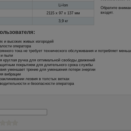
Li-Ion
Обратите вниман
входят.
2115 x 97 x 137 мм
3,9 кг
ользователя:
их и высоких живых изгородей
талости оператора
оянного тока не требует технического обслуживания и потребляет меньш
 и пыли
я круглая ручка для оптимальной свободы движений
защитным покрытием для длительного срока службы
звия уменшает трение для уменшения потери энергии
ия вибрации
 заклинивании лезвия в толстых ветках
водительности и безопасности оператора