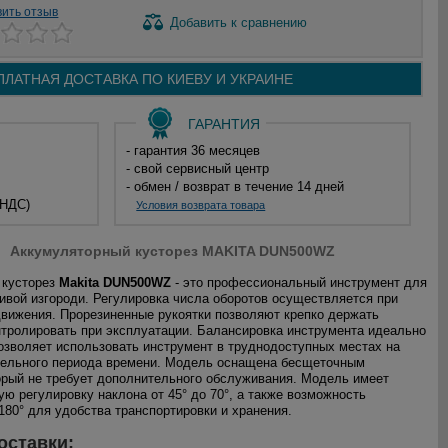
вить отзыв
Добавить
к сравнению
ПЛАТНАЯ ДОСТАВКА ПО
КИЕВУ И
УКРАИНЕ
ГАРАНТИЯ
- гарантия 36 месяцев
- свой сервисный центр
- обмен / возврат в течение 14 дней
 НДС)
Условия возврата товара
Аккумуляторный кусторез MAKITA DUN500WZ
 кусторез
Makita DUN500WZ
- это профессиональный инструмент для
вой изгороди. Регулировка числа оборотов осуществляется при
вижения. Прорезиненные рукоятки позволяют крепко держать
нтролировать при эксплуатации. Балансировка инструмента идеально
позволяет использовать инструмент в труднодоступных местах на
тельного периода времени. Модель оснащена бесщеточным
орый не требует дополнительного обслуживания. Модель имеет
ую регулировку наклона от 45° до 70°, а также возможность
180° для удобства транспортировки и хранения.
оставки: