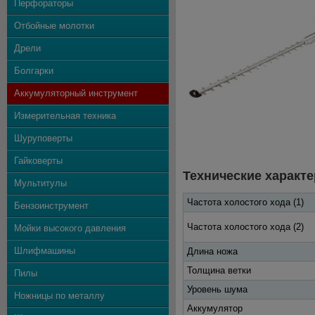
Перфораторы
Отбойные молотки
Дрели
Болгарки
Аккумуляторный инструмент
Измерительная техника
Шуруповерты
Гайковерты
Технические характе
Мультитулы
Частота холостого хода (1)
Бензоинструмент
Частота холостого хода (2)
Мойки высокого давления
Шлифмашины
Длина ножа
Толщина ветки
Пилы
Уровень шума
Ножницы по металлу
Аккумулятор