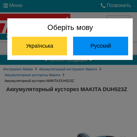
Меню
Позвонить
Оберіть мову
Войти
Українська
Русский
Отдел запчастей:
(068) 824-24-24
Каталог продукции
Инструмент Makita
Аккумуляторный инструмент Макита
Аккумуляторные кусторезы Макита
Аккумуляторный кусторез MAKITA DUH523Z
Аккумуляторный кусторез MAKITA DUH523Z