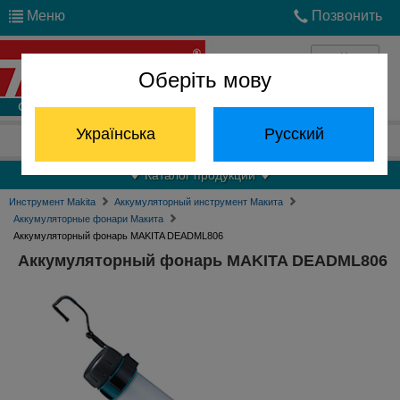
Меню
Позвонить
Оберіть мову
Войти
Українська
Русский
Отдел запчастей:
(068) 824-24-24
Каталог продукции
Инструмент Makita
Аккумуляторный инструмент Макита
Аккумуляторные фонари Макита
Аккумуляторный фонарь MAKITA DEADML806
Аккумуляторный фонарь MAKITA DEADML806