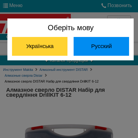
Меню
Позвонить
Оберіть мову
Войти
Українська
Русский
Отдел запчастей:
(068) 824-24-24
Каталог продукции
Инструмент Makita
Алмазный инструмент DISTAR
Алмазные сверла Distar
Алмазное сверло DISTAR Набір для свердління DrillKIT 6-12
Алмазное сверло DISTAR Набір для
свердління DrillKIT 6-12