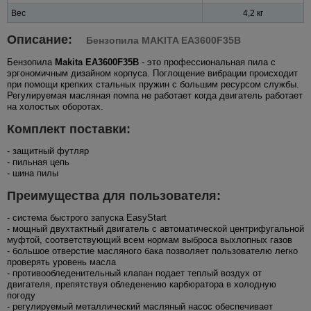
Вес
4,2 кг
Описание:
Бензопила MAKITA EA3600F35B
Бензопила
Makita EA3600F35B
- это профессиональная пила с
эргономичным дизайном корпуса. Поглощение вибрации происходит
при помощи крепких стальных пружин с большим ресурсом службы.
Регулируемая масляная помпа не работает когда двигатель работает
на холостых оборотах.
Комплект поставки:
- защитный футляр
- пильная цепь
- шина пилы
Преимущества для пользователя:
- система быстрого запуска EasyStart
- мощный двухтактный двигатель с автоматической центрифугальной
муфтой, соответствующий всем нормам выброса выхлопных газов
- большое отверстие масляного бака позволяет пользователю легко
проверять уровень масла
- противообледенительный клапан подает теплый воздух от
двигателя, препятствуя обледенению карбюратора в холодную
погоду
- регулируемый металлический масляный насос обеспечивает