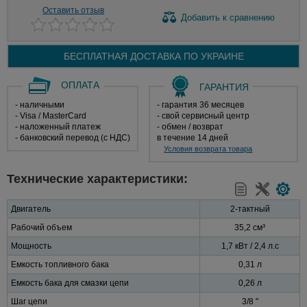
Оставить отзыв
Добавить
к сравнению
БЕСПЛАТНАЯ ДОСТАВКА ПО
УКРАИНЕ
ОПЛАТА
ГАРАНТИЯ
- наличными
- гарантия 36 месяцев
- Visa / MasterCard
- свой сервисный центр
- наложенный платеж
- обмен / возврат
- банковский перевод (с НДС)
в течение 14 дней
Условия возврата товара
Технические характеристики:
Двигатель
2-тактный
Рабочий объем
35,2 см³
Мощность
1,7 кВт / 2,4 л.с
Емкость топливного бака
0,31 л
Емкость бака для смазки цепи
0,26 л
Шаг цепи
3/8 "