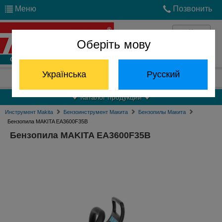
Меню
Позвонить
Оберіть мову
Войти
Українська
Русский
Отдел запчастей:
(068) 824-24-24
Каталог продукции
Инструмент Makita
Бензоинструмент Макита
Бензопилы Макита
Бензопила MAKITA EA3600F35B
Бензопила MAKITA EA3600F35B