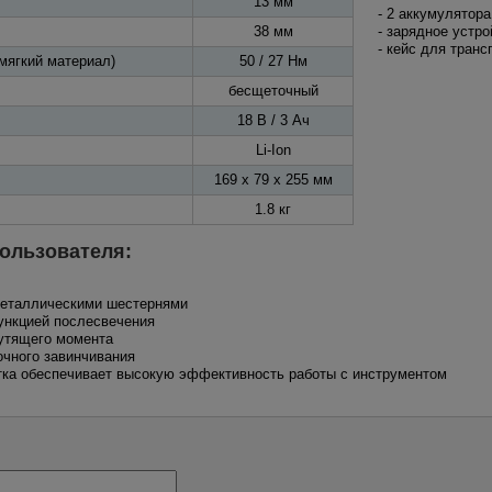
13 мм
- 2 аккумулятора
38 мм
- зарядное устро
- кейс для транс
мягкий материал)
50 / 27 Нм
бесщеточный
18 В / 3 Ач
Li-Ion
169 x 79 x 255 мм
1.8 кг
ользователя:
 металлическими шестернями
ункцией послесвечения
рутящего момента
очного завинчивания
ятка обеспечивает высокую эффективность работы с инструментом