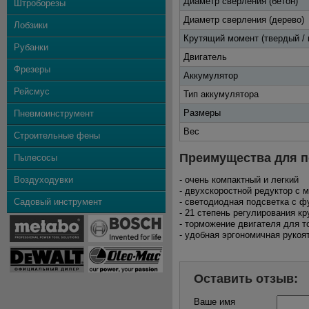
Диаметр сверления (бетон)
Штроборезы
Диаметр сверления (дерево)
Лобзики
Крутящий момент (твердый / 
Рубанки
Двигатель
Фрезеры
Аккумулятор
Рейсмус
Тип аккумулятора
Размеры
Пневмоинструмент
Вес
Строительные фены
Преимущества для п
Пылесосы
Воздуходувки
- очень компактный и легкий
- двухскоростной редуктор с
Садовый инструмент
- светодиодная подсветка с ф
- 21 степень регулирования к
- торможение двигателя для т
- удобная эргономичная руко
Оставить отзыв:
Ваше имя