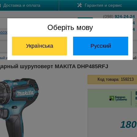
Доставка и оплата
Гарантия и сервис
(098)
924-24-24
(066)
204-24-24
Оберіть мову
(063)
824-24-24
A5030
HS7601
Обратный звонок
Українська
Русский
Отдел запчастей:
(068) 824-24-24
ный инструмент Макита
Аккумуляторные шуруповерты Макита
Аккумуляторный
дарный шуруповерт MAKITA DHP485RFJ
Код товара: 159213
18