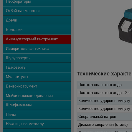
Перфораторы
Отбойные молотки
Дрели
Болгарки
Аккумуляторный инструмент
Измерительная техника
Шуруповерты
Гайковерты
Технические характе
Мультитулы
Частота холостого хода
Бензоинструмент
Частота холостого хода - 2-я
Мойки высокого давления
Количество ударов в минуту
Шлифмашины
Количество ударов в минуту -
Пилы
Сверлильный патрон
Ножницы по металлу
Диаметр сверления (сталь)