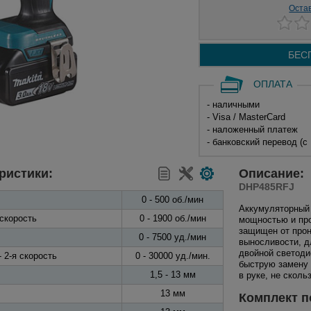
Оста
БЕС
ОПЛАТА
- наличными
- Visa / MasterCard
- наложенный платеж
- банковский перевод (с
ристики:
Описание:
DHP485RFJ
0 - 500 об./мин
Аккумуляторный
 скорость
0 - 1900 об./мин
мощностью и пр
защищен от прон
0 - 7500 уд./мин
выносливости, д
двойной светоди
 2-я скорость
0 - 30000 уд./мин.
быструю замену 
1,5 - 13 мм
в руке, не сколь
13 мм
Комплект п