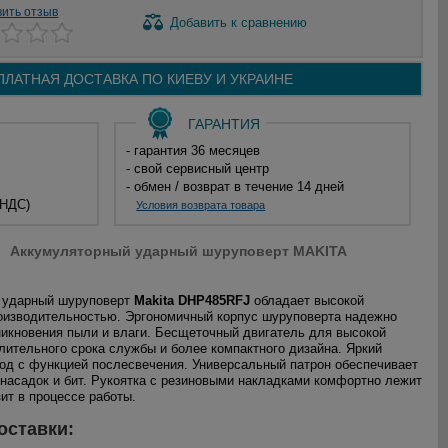
вить отзыв
Добавить
к сравнению
ПЛАТНАЯ ДОСТАВКА ПО
КИЕВУ И
УКРАИНЕ
ГАРАНТИЯ
- гарантия 36 месяцев
- свой сервисный центр
- обмен / возврат в течение 14 дней
 НДС)
Условия возврата товара
Аккумуляторный ударный шуруповерт MAKITA
 ударный шуруповерт
Makita DHP485RFJ
обладает высокой
оизводительностью. Эргономичный корпус шуруповерта надежно
икновения пыли и влаги. Бесщеточный двигатель для высокой
лительного срока службы и более компактного дизайна. Яркий
од с функцией послесвечения. Универсальный патрон обеспечивает
насадок и бит. Рукоятка с резиновыми накладками комфортно лежит
зит в процессе работы.
оставки: