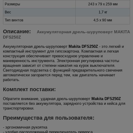
Размеры
243 x 79 x 259 мм
Вес
1,7 кг
Тип винтов
4,5 x 90 мм
Описание:
Аккумуляторная дрель-шуруповерт MAKITA
DFS250Z
Аккумуляторная дрель-шуруповерт
Makita DFS250Z
- это легкий и
компактный инструмент для гипсокартона. Компактная и легкая
конструкция обеспечивает превосходное управление и
маневренность инструмента. Электронная регулировка частоты
вращения зависит от степени нажатия на курок выключателя.
Светодиодная подсветка с функцией предварительного свечения
автоматически загорается перед тем, как двигатель начинает
работать.
Комплект поставки:
Обратите внимание, ударная дрель-шуруповерт
Makita DFS250Z
поставляется без аккумулятора, зарядного устройства и кейса для
транспортировки.
Преимущества для пользователя:
- эргономичная рукоятка
- удобно расположенный переключатель реверса