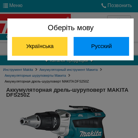
Меню
Позвонить
Оберіть мову
Войти
Українська
Русский
Отдел запчастей:
(068) 824-24-24
Каталог продукции
Инструмент Makita
Аккумуляторный инструмент Макита
Аккумуляторные шуруповерты Макита
Аккумуляторная дрель-шуруповерт MAKITA DFS250Z
Аккумуляторная дрель-шуруповерт MAKITA
DFS250Z