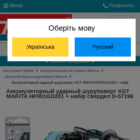
Меню
Позвонить
Оберіть мову
Войти
Українська
Русский
Отдел запчастей:
(068) 824-24-24
Каталог продукции
Инструмент Makita
Аккумуляторный инструмент Макита
Аккумуляторные шуруповерты Макита
Аккумуляторный ударный шуруповерт XGT MAKITA HP001GD201 + набір
свердел D-57196
Аккумуляторный ударный шуруповерт XGT
MAKITA HP001GD201 + набір свердел D-57196