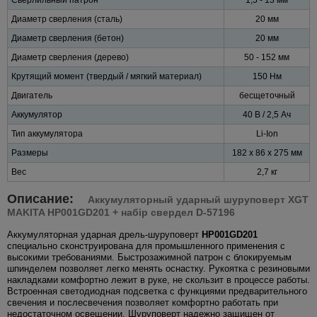
Диаметр сверления (сталь)
20 мм
Диаметр сверления (бетон)
20 мм
Диаметр сверления (дерево)
50 - 152 мм
Крутящий момент (твердый / мягкий материал)
150 Нм
Двигатель
бесщеточный
Аккумулятор
40 В / 2,5 Ач
Тип аккумулятора
Li-Ion
Размеры
182 х 86 х 275 мм
Вес
2,7 кг
Описание:
Аккумуляторный ударный шуруповерт XGT
MAKITA HP001GD201 + набір свердел D-57196
Аккумуляторная ударная дрель-шуруповерт
HP001GD201
специально сконструирована для промышленного применения с
высокими требованиями. Быстрозажимной патрон с блокируемым
шпинделем позволяет легко менять оснастку. Рукоятка с резиновыми
накладками комфортно лежит в руке, не скользит в процессе работы.
Встроенная светодиодная подсветка с функциями предварительного
свечения и послесвечения позволяет комфортно работать при
недостаточном освещении. Шуруповерт надежно защищен от