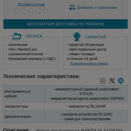
Оставить отзыв
Добавить
к сравнению
БЕСПЛАТНАЯ ДОСТАВКА ПО
УКРАИНЕ
ОПЛАТА
ГАРАНТИЯ
- наличными
- гарантия 36 месяцев
- Visa / MasterCard
- свой сервисный центр
- наложенный платеж
- обмен / возврат
- банковский перевод (с НДС)
в течение 14 дней
Условия возврата товара
Технические характеристики:
- аккумуляторный ударный шуруповерт
Инструменты в
DTD155
наборе
- аккумуляторная дрель шуруповерт DDF483
Аккумуляторы
- аккумулятор BL1830B
- зарядное устройство DC18RC
Дополнительно
- сумка для транспортировки
Описание:
Набор инструментов MAKITA DLX2220JX2