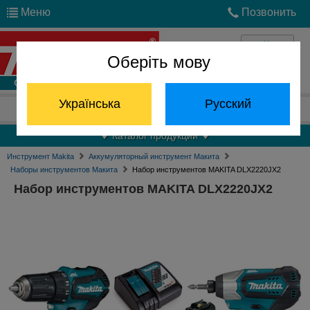
Меню
Позвонить
Оберіть мову
Войти
Українська
Русский
Отдел запчастей:
(068) 824-24-24
Каталог продукции
Инструмент Makita
Аккумуляторный инструмент Макита
Наборы инструментов Макита
Набор инструментов MAKITA DLX2220JX2
Набор инструментов MAKITA DLX2220JX2