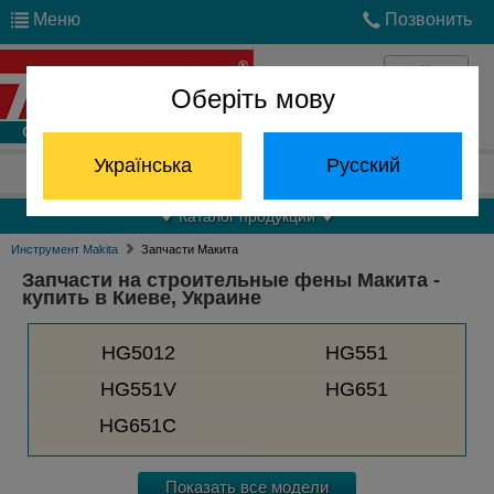
Меню
Позвонить
Оберіть мову
Войти
Українська
Русский
Отдел запчастей:
(068) 824-24-24
Каталог продукции
Инструмент Makita
Запчасти Макита
Запчасти на строительные фены Макита -
купить в Киеве, Украине
HG5012
HG551
HG551V
HG651
HG651C
Показать все модели