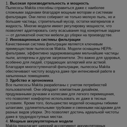
1.
Высокая производительность и мощность
Пылесосы Makita способны справиться даже с наиболее
сложными задачами благодаря мощным моторам и системам
фильтрации. Они легко собирают не только мелкую пыль, но и
большие частицы, строительный мусор, остатки материалов и
жидкость. Многие модели имеют регулировку мощности, что
позволяет адаптировать силу всасывания под конкретные задачи
— от деликатной очистки мебели до уборки на производстве.
2.
Инновационные системы фильтрации
Качественная система фильтрации является ключевым
преимуществом пылесосов Makita. Модели оснащены HEPA-
фильтрами, эффективно задерживающими мельчайшие частицы
пыли, аллергены и другие загрязнители. Это важно для здоровья,
особенно для людей, страдающих аллергией или астмой.
Благодаря многоступенчатой фильтрации, пылесосы Makita
обеспечивают чистоту воздуха даже при интенсивной работе в
запыленных помещениях.
3.
Удобство и эргономика
Все пылесосы Makita разработаны с учетом потребностей
пользователей. Они обладают компактным дизайном,
продуманными ручками и колесами для легкого перемещения,
что позволяет комфортно использовать их даже в тесных
условиях. Кроме того, большинство моделей оснащены гибкими
шлангами, удлинительными трубками и сменными насадками для
разных видов уборки. Это позволяет достичь идеальной чистоты
даже в труднодоступных местах.
4.
Мощные аккумуляторные модели
Makita предлагает широкий ассортимент аккумуляторных