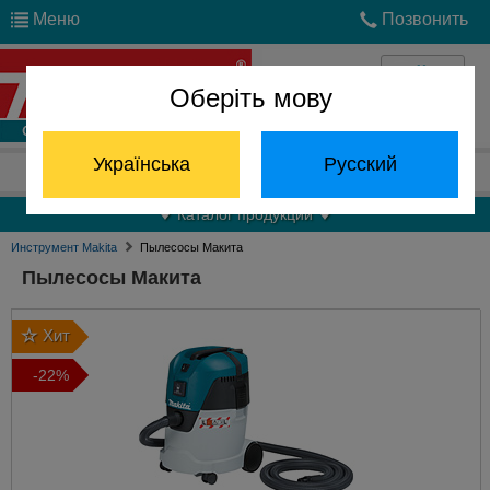
Меню
Позвонить
Оберіть мову
Войти
Українська
Русский
Отдел запчастей:
(068) 824-24-24
Каталог продукции
Инструмент Makita
Пылесосы Макита
Пылесосы Макита
Хит
-22%