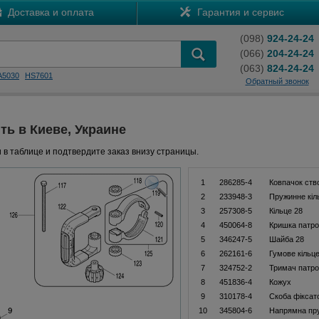
Доставка и оплата
Гарантия и сервис
(098)
924-24-24
(066)
204-24-24
(063)
824-24-24
A5030
HS7601
Обратный звонок
ть в Киеве, Украине
 в таблице и подтвердите заказ внизу страницы.
1
286285-4
Ковпачок ств
2
233948-3
Пружинне кіл
3
257308-5
Кільце 28
4
450064-8
Кришка патр
5
346247-5
Шайба 28
6
262161-6
Гумове кільце
7
324752-2
Тримач патр
8
451836-4
Кожух
9
310178-4
Скоба фіксат
10
345804-6
Напрямна пру