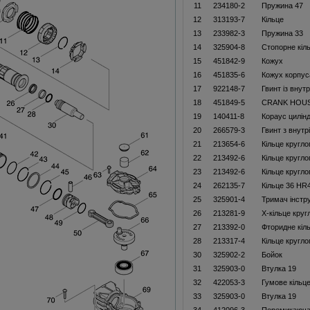
11
234180-2
Пружина 47
12
313193-7
Кільце
13
233982-3
Пружина 33
14
325904-8
Стопорне кіл
15
451842-9
Кожух
16
451835-6
Кожух корпус
17
922148-7
Гвинт із внут
18
451849-5
CRANK HOU
19
140411-8
Кораус цилін
20
266579-3
Гвинт з внут
21
213654-6
Кільце кругло
22
213492-6
Кільце кругло
23
213492-6
Кільце кругло
24
262135-7
Кільце 36 HR
25
325901-4
Тримач інстр
26
213281-9
Х-кільце круг
27
213392-0
Фторидне кіл
28
213317-4
Кільце кругло
30
325902-2
Бойок
31
325903-0
Втулка 19
32
422053-3
Гумове кільце
33
325903-0
Втулка 19