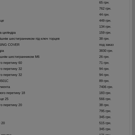
65 грн.
762 грн.
44 грн.
ьце
449 грн.
134 грн.
а циліндра
159 грн.
рішнім шестигранником під ключ торцев
38 грн.
SING COVER
под заказ
дра
3830 грн.
рішнім шестигранником M6
26 грн.
го перетину 60
71 грн.
го перетину 32
94 грн.
го перетину 32
94 грн.
4501C
89 грн.
умента
7406 грн.
лого перетину 18
183 грн.
ьце 25
566 грн.
го перетину 20
38 грн.
795 грн.
345 грн.
 20
515 грн.
345 грн.