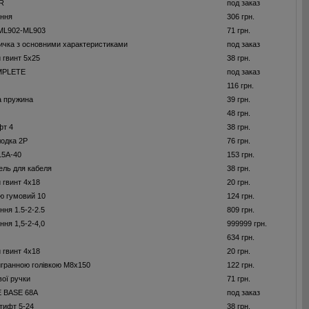
R
под заказ
ення
306 грн.
-ML902-ML903
71 грн.
ичка з основними характеристиками
под заказ
 гвинт 5x25
38 грн.
MPLETE
под заказ
116 грн.
а пружина
39 грн.
48 грн.
фт 4
38 грн.
лодка 2P
76 грн.
15A-40
153 грн.
ель для кабеля
38 грн.
 гвинт 4x18
20 грн.
ю гумовий 10
124 грн.
ння 1.5-2-2.5
809 грн.
ння 1,5-2-4,0
999999 грн.
634 грн.
 гвинт 4x18
20 грн.
игранною голівкою M8x150
122 грн.
вої ручки
71 грн.
 BASE 68A
под заказ
тифт 5-24
38 грн.