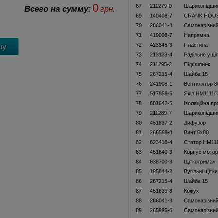
0
67
211279-0
Шарикопідши
Всего на сумму:
грн.
69
140408-7
CRANK HOU
70
266041-8
Самонарізний
71
419008-7
Напрямна
72
423345-3
Пластина
73
213133-4
Радільне ущі
74
211295-2
Підшипник
75
267215-4
Шайба 15
76
241908-1
Вентилятор 8
77
517858-5
Якір HM1111C
78
681642-5
Ізоляційна пр
79
211289-7
Шарикопідши
80
451837-2
Дифузор
81
266568-8
Винт 5х80
82
623418-4
Статор HM11
83
451840-3
Корпус мото
84
638700-8
Щіткотримач
85
195844-2
Вугільні щітки
86
267215-4
Шайба 15
87
451839-8
Кожух
88
266041-8
Самонарізний
89
265995-6
Самонарізний