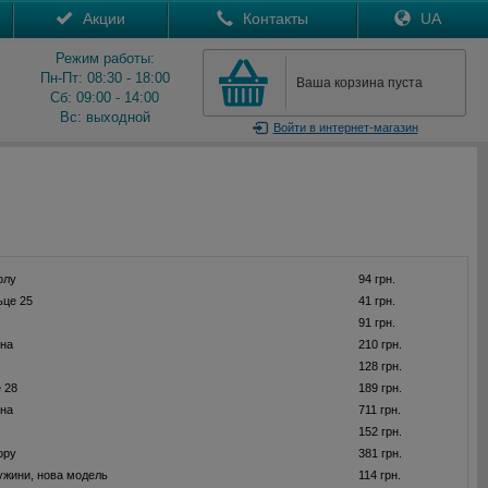
Акции
Контакты
UA
Режим работы:
Пн-Пт: 08:30 - 18:00
Ваша корзина пуста
Сб: 09:00 - 14:00
Вс: выходной
Войти
в интернет-магазин
олу
94 грн.
ьце 25
41 грн.
91 грн.
она
210 грн.
128 грн.
 28
189 грн.
она
711 грн.
152 грн.
ору
381 грн.
жини, нова модель
114 грн.