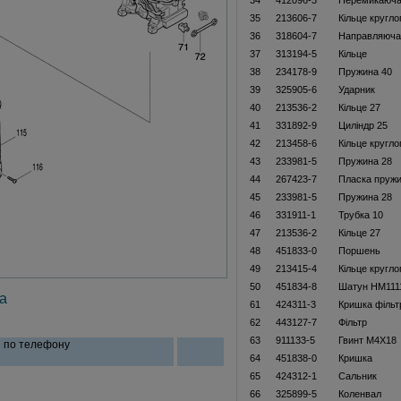
34
412096-3
Перемикаюча
35
213606-7
Кільце кругло
36
318604-7
Направляюча
37
313194-5
Кільце
38
234178-9
Пружина 40
39
325905-6
Ударник
40
213536-2
Кільце 27
41
331892-9
Циліндр 25
42
213458-6
Кільце кругло
43
233981-5
Пружина 28
44
267423-7
Пласка пруж
45
233981-5
Пружина 28
46
331911-1
Трубка 10
47
213536-2
Кільце 27
48
451833-0
Поршень
49
213415-4
Кільце кругло
50
451834-8
Шатун HM111
а
61
424311-3
Кришка фільт
62
443127-7
Фільтр
63
911133-5
Гвинт M4X18
и по телефону
64
451838-0
Кришка
65
424312-1
Сальник
66
325899-5
Коленвал