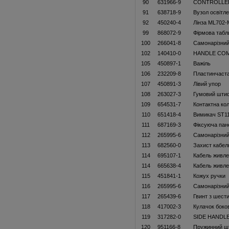
90
631966-9
CONTROLLE
91
638718-9
Вузол освітл
92
450240-4
Лінза ML702
99
868072-9
Фiрмова табл
100
266041-8
Самонарізний
102
140410-0
HANDLE CO
105
450897-1
Важіль
106
232209-8
Пластинчаст
107
450891-3
Лівий упор
108
263027-3
Гумовий шти
109
654531-7
Контактна ко
110
651418-4
Вимикач ST1
111
687169-3
Фіксуюча пан
112
265995-6
Самонарізний
113
682560-0
Захист кабел
114
695107-1
Кабель живле
114
665638-4
Кабель живле
115
451841-1
Кожух ручки
116
265995-6
Самонарізний
117
265439-6
Гвинт з шест
118
417002-3
Кулачок боко
119
317282-0
SIDE HANDLE
120
951166-8
Пружинний ш