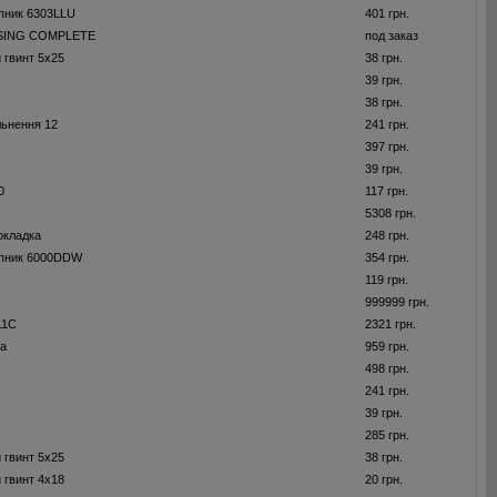
пник 6303LLU
401 грн.
SING COMPLETE
под заказ
 гвинт 5x25
38 грн.
39 грн.
38 грн.
льнення 12
241 грн.
397 грн.
39 грн.
0
117 грн.
5308 грн.
окладка
248 грн.
пник 6000DDW
354 грн.
119 грн.
999999 грн.
11C
2321 грн.
ра
959 грн.
498 грн.
241 грн.
39 грн.
285 грн.
 гвинт 5x25
38 грн.
 гвинт 4x18
20 грн.