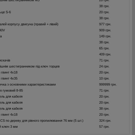
рішнім шестигранником M3
20 грн.
38 грн.
ьце S-6
20 грн.
38 грн.
алей корпусу двигуна (правий + лівий)
977 грн.
40V
909 грн.
ка
149 грн.
38 грн.
65 грн.
409 грн.
искачів
71 грн.
рішнім шестигранником під ключ торцев
24 грн.
 гвинт 4x18
20 грн.
 гвинт 4x35
10 грн.
ичка з основними характеристиками
999999 грн.
ю гумовий 8-85
71 грн.
ель для кабеля
20 грн.
ель для кабеля
20 грн.
ель для кабеля
38 грн.
 гвинт 4x18
20 грн.
HCS по дереву для рiвного пропилювання 76 мм (5 шт.)
324 грн.
й ключ 3 мм
57 грн.