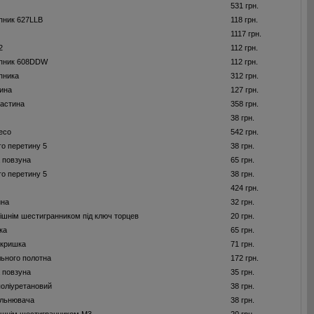
531 грн.
пник 627LLB
118 грн.
1117 грн.
2
112 грн.
пник 608DDW
112 грн.
пника
312 грн.
ина
127 грн.
астина
358 грн.
38 грн.
есо
542 грн.
го перетину 5
38 грн.
 повзуна
65 грн.
го перетину 5
38 грн.
424 грн.
ина
32 грн.
рішнім шестигранником під ключ торцев
20 грн.
ка
65 грн.
 кришка
71 грн.
ьного полотна
172 грн.
 повзуна
35 грн.
оліуретановий
38 грн.
ільнювача
38 грн.