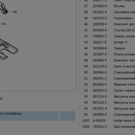
36
266177-3
Гвинт з внут
37
257683-9
Втулка
38
961002-0
Запобіжне кіл
39
416703-0
Ущільнювач
40
188338-4
Комплект дет
41
633658-6
Статор 220-2
42
158392-2
Тримач роли
43
256117-9
Штифт 4
44
343540-8
Тримач
45
163397-9
Плита основи
48
344685-5
Комплект зат
49
922128-3
Гвинт із внут
50
265995-6
Самонарізний
51
266351-3
Самонарізний
52
863965-5
Фiрмова табл
53
682502-4
Захист кабел
54
687124-5
Фіксуюча пан
а
54
687124-5
Фіксуюча пан
54
687052-4
Фіксуюча пан
 по телефону
55
265995-6
Самонарізний
1001
A-85628
Набiр пилок 
1002
783201-2
Шестигранни