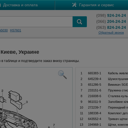
Доставка и оплата
Гарантия и сервис
(098)
924-24-24
(066)
204-24-24
(063)
824-24-24
A5030
HS7601
Обратный звонок
 Киеве, Украине
 в таблице и подтвердите заказ внизу страницы.
1
665383-1
Кабель живле
2
645239-4
Шумоглушни
3
651286-5
Вимикач SGE
7
233151-6
Пружина стис
8
216008-6
Сталева куль
9
961011-9
Запобіжне кіл
10
272239-7
Перекидний п
11
188338-4
Комплект дет
12
643552-4
Тримач щітки
13
194968-1
Щітки, компл