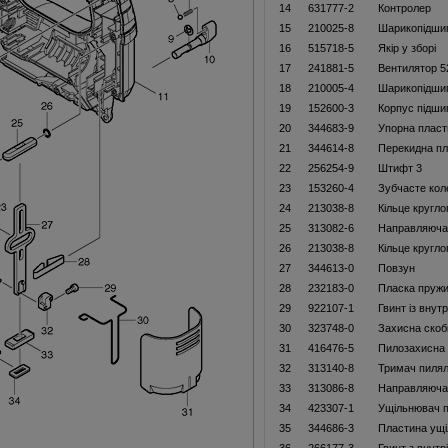
14
631777-2
Контролер
15
210025-8
Шарикопідши
16
515718-5
Якір у зборі
17
241881-5
Вентилятор 5
18
210005-4
Шарикопідши
19
152600-3
Корпус підши
20
344683-9
Упорна пласт
21
344614-8
Перекидна пл
22
256254-9
Штифт 3
23
153260-4
Зубчасте кол
24
213038-8
Кільце кругло
25
313082-6
Направляюча
26
213038-8
Кільце кругло
27
344613-0
Повзун
28
232183-0
Пласка пруж
29
922107-1
Гвинт із внут
30
323748-0
Захисна скоб
31
416476-5
Пилозахисна
32
313140-8
Тримач пилял
33
313086-8
Направляюча
34
423307-1
Ущільнювач п
35
344686-3
Пластина ущ