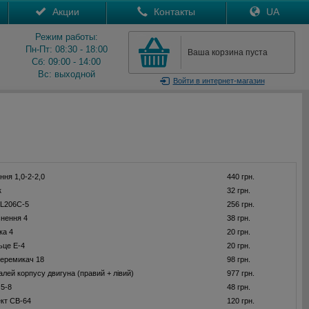
Акции
Контакты
UA
Режим работы:
Пн-Пт: 08:30 - 18:00
Ваша корзина пуста
Сб: 09:00 - 14:00
Вс: выходной
Войти
в интернет-магазин
ння 1,0-2-2,0
440 грн.
к
32 грн.
L206C-5
256 грн.
нення 4
38 грн.
ка 4
20 грн.
ьце E-4
20 грн.
еремикач 18
98 грн.
алей корпусу двигуна (правий + лівий)
977 грн.
 5-8
48 грн.
ект CB-64
120 грн.