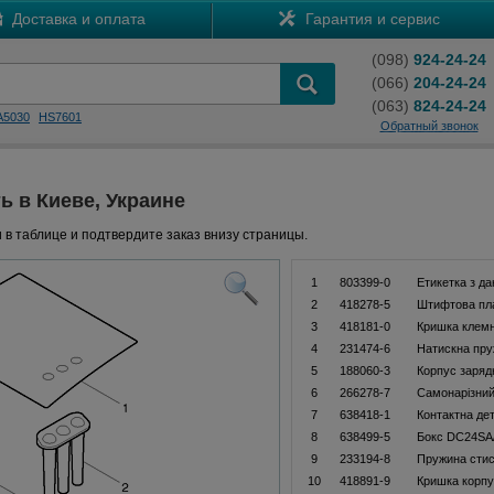
Доставка и оплата
Гарантия и сервис
(098)
924-24-24
(066)
204-24-24
(063)
824-24-24
A5030
HS7601
Обратный звонок
ь в Киеве, Украине
 в таблице и подтвердите заказ внизу страницы.
1
803399-0
Етикетка з д
2
418278-5
Штифтова пл
3
418181-0
Кришка клемн
4
231474-6
Натискна пру
5
188060-3
Корпус заряд
6
266278-7
Самонарізний
7
638418-1
Контактна де
8
638499-5
Бокс DC24SA
9
233194-8
Пружина стис
10
418891-9
Кришка корпу