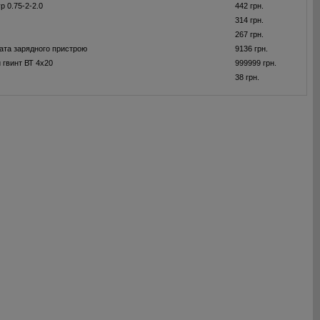
р 0.75-2-2.0
442 грн.
314 грн.
267 грн.
ата зарядного пристрою
9136 грн.
 гвинт ВТ 4x20
999999 грн.
38 грн.