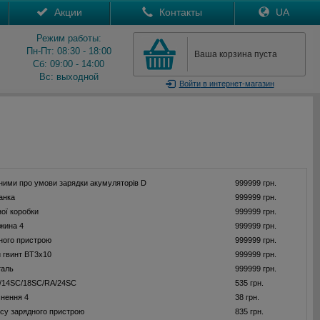
Акции
Контакты
UA
Режим работы:
Пн-Пт: 08:30 - 18:00
Ваша корзина пуста
Сб: 09:00 - 14:00
Вс: выходной
Войти
в интернет-магазин
аними про умови зарядки акумуляторів D
999999 грн.
анка
999999 грн.
ої коробки
999999 грн.
жина 4
999999 грн.
ного пристрою
999999 грн.
 гвинт BT3x10
999999 грн.
таль
999999 грн.
/14SC/18SC/RA/24SC
535 грн.
нення 4
38 грн.
су зарядного пристрою
835 грн.