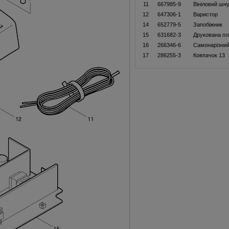
11
667985-9
Вініловий шну
12
647306-1
Варистор
14
652779-5
Запобіжник
15
631682-3
Друкована пл
16
266346-6
Самонарізний
17
286255-3
Ковпачок 13