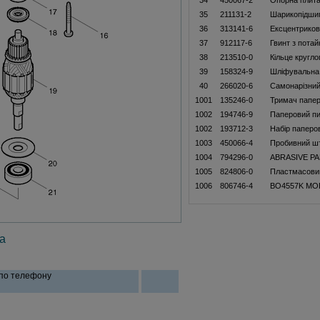
34
450067-2
Опорна плит
35
211131-2
Шарикопідши
36
313141-6
Ексцентриков
37
912117-6
Гвинт з пота
38
213510-0
Кільце кругло
39
158324-9
Шліфувальна
40
266020-6
Самонарізний
1001
135246-0
Тримач папер
1002
194746-9
Паперовий пи
1002
193712-3
Набiр паперов
1003
450066-4
Пробивний ш
1004
794296-0
ABRASIVE PA
1005
824806-0
Пластмасовий
1006
806746-4
BO4557K MO
а
 по телефону