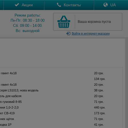
Акции
Контакты
UA
Режим работы:
Пн-Пт: 08:30 - 18:00
Ваша корзина пуста
Сб: 09:00 - 14:00
Вс: выходной
Войти
в интернет-магазин
 гвинт 4x18
20 грн.
134 грн.
 гвинт 4x18
20 грн.
серія LS1013, нова модель
38 грн.
ель для кабеля
20 грн.
ю гумовий 8-85
71 грн.
ння 1,0-2-2,0
440 грн.
ект CB-419
173 грн.
ьних щіток
71 грн.
лодка 1P
41 грн.