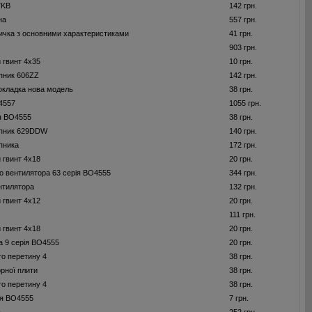
7KB
142 грн.
на
557 грн.
ичка з основними характеристиками
41 грн.
903 грн.
 гвинт 4x35
10 грн.
пник 606ZZ
142 грн.
рокладка нова модель
38 грн.
4557
1055 грн.
я BO4555
38 грн.
пник 629DDW
140 грн.
пника
172 грн.
 гвинт 4x18
20 грн.
о вентилятора 63 серія BO4555
344 грн.
нтилятора
132 грн.
 гвинт 4x12
20 грн.
111 грн.
 гвинт 4x18
20 грн.
а 9 серія BO4555
20 грн.
го перетину 4
38 грн.
орної плити
38 грн.
го перетину 4
38 грн.
ія BO4555
7 грн.