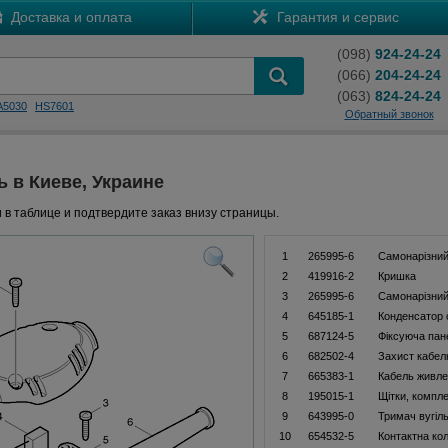
Доставка и оплата
Гарантия и сервис
(098)
924-24-24
(066)
204-24-24
(063)
824-24-24
A5030
HS7601
Обратный звонок
ь в Киеве, Украине
 в таблице и подтвердите заказ внизу страницы.
1
265995-6
Самонарізний
2
419916-2
Кришка
3
265995-6
Самонарізний
4
645185-1
Конденсатор 
5
687124-5
Фіксуюча пан
6
682502-4
Захист кабел
7
665383-1
Кабель живле
8
195015-1
Щітки, компл
9
643995-0
Тримач вугіл
10
654532-5
Контактна ко