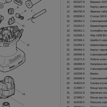
11
651527-9
Вимикач 415
13
450463-4
Корпус двигу
14
864750-9
Фiрмова табл
15
635099-2
Статор 240 В
16
266351-3
Самонарізний
17
211012-0
Шарикопідши
18
681661-1
Ізоляційна п
19
510265-1
Якiр 240В ВО
20
267806-1
Шайба 9 сері
21
211092-6
Шарикопідши
22
450464-2
Корпус підши
23
265995-6
Самонарізний
24
241671-6
Робоче колес
25
450069-8
Напрямна ве
26
266020-6
Самонарізний
27
162259-8
Важіль
28
265995-6
Самонарізний
29
424023-8
Гумова втулк
30
213983-7
Кільце кругло
31
318151-8
Кріплення оп
32
213983-7
Кільце кругло
33
424038-5
Піногума сер