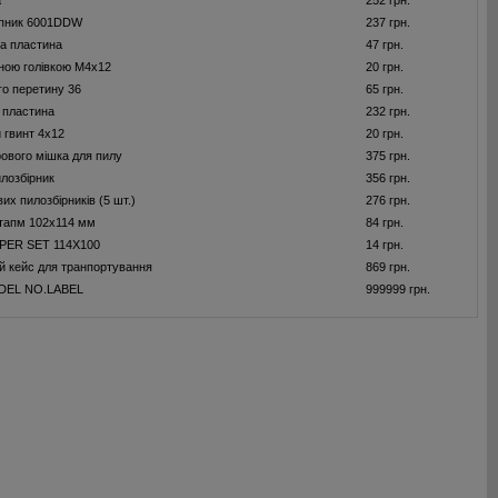
а
252 грн.
пник 6001DDW
237 грн.
а пластина
47 грн.
йною голівкою M4x12
20 грн.
го перетину 36
65 грн.
 пластина
232 грн.
 гвинт 4x12
20 грн.
ового мішка для пилу
375 грн.
лозбiрник
356 грн.
их пилозбiрникiв (5 шт.)
276 грн.
тапм 102х114 мм
84 грн.
PER SET 114X100
14 грн.
 кейс для транпортування
869 грн.
DEL NO.LABEL
999999 грн.