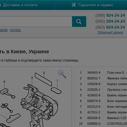
Доставка и оплата
Гарантия и сервис
(098)
924-24-24
(066)
204-24-24
(063)
824-24-24
A5030
HS7601
Обратный звонок
ть в Киеве, Украине
 в таблице и подтвердите заказ внизу страницы.
1
345403-4
Пластина G
2
850531-7
Фiрмова табл
3
183629-8
Корпус (прави
4
233025-1
Пружина стис
5
418002-6
Важіль перем
6
638274-9
Блок перемик
7
631513-6
Блок світлоді
8
417511-2
Важіль перем
9
650536-5
Вимикач C3Z
10
638900-0
CONTROLLER