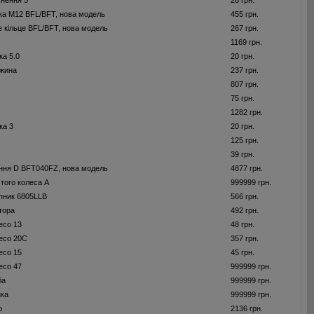
нення 5
26 грн.
ка M12 BFL/BFT, нова модель
455 грн.
 кільце BFL/BFT, нова модель
267 грн.
1169 грн.
ка 5.0
20 грн.
ужина
237 грн.
807 грн.
75 грн.
1282 грн.
ка 3
20 грн.
125 грн.
39 грн.
ння D BFT040FZ, нова модель
4877 грн.
того колеса А
999999 грн.
пник 6805LLB
566 грн.
тора
492 грн.
есо 13
48 грн.
есо 20С
357 грн.
есо 15
45 грн.
есо 47
999999 грн.
ба
999999 грн.
ика
999999 грн.
о
2136 грн.