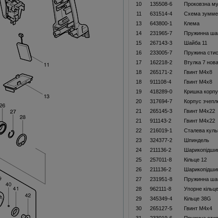
10
135508-6
Проковзна му
11
631514-4
Схема зумме
13
643800-1
Клема
14
231965-7
Пружинна ша
15
267143-3
Шайба 11
16
233005-7
Пружина стис
17
162218-2
Втулка 7 нов
18
265171-2
Гвинт M4x8
18
911108-4
Гвинт M4x8
19
418289-0
Кришка корпу
20
317694-7
Корпус зчепл
21
265145-3
Гвинт М4х22
21
911143-2
Гвинт M4x22
22
216019-1
Сталева куль
23
324377-2
Шпиндель
24
211136-2
Шарикопідши
25
257011-8
Кільце 12
26
211136-2
Шарикопідши
27
231951-8
Пружинна ша
28
962111-8
Упорне кільц
29
345349-4
Кільце 38G
30
265127-5
Гвинт М4х4