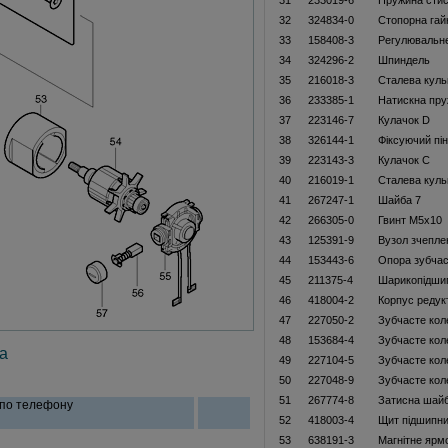
31
233019-6
Пружина стис
32
324834-0
Стопорна гай
33
158408-3
Регулювальне
34
324296-2
Шпиндель
35
216018-3
Сталева куль
36
233385-1
Натискна пр
37
223146-7
Кулачок D
38
326144-1
Фіксуючий пін
39
223143-3
Кулачок С
40
216019-1
Сталева куль
41
267247-1
Шайба 7
42
266305-0
Гвинт M5x10
43
125391-9
Вузол зчепле
44
153443-6
Опора зубчас
45
211375-4
Шарикопідши
46
418004-2
Корпус редук
47
227050-2
Зубчасте кол
48
153684-4
Зубчасте кол
а
49
227104-5
Зубчасте кол
50
227048-9
Зубчасте кол
51
267774-8
Затисна шай
 по телефону
52
418003-4
Щит підшипн
53
638191-3
Магнітне ярм