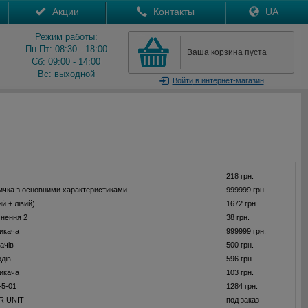
Акции
Контакты
UA
Режим работы:
Пн-Пт: 08:30 - 18:00
Ваша корзина пуста
Сб: 09:00 - 14:00
Вс: выходной
Войти
в интернет-магазин
218 грн.
ичка з основними характеристиками
999999 грн.
й + лівий)
1672 грн.
нення 2
38 грн.
икача
999999 грн.
ачів
500 грн.
одів
596 грн.
икача
103 грн.
-5-01
1284 грн.
 UNIT
под заказ