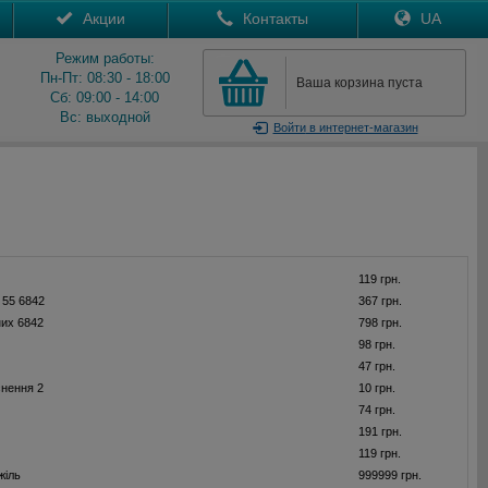
Акции
Контакты
UA
Режим работы:
Пн-Пт: 08:30 - 18:00
Ваша корзина пуста
Сб: 09:00 - 14:00
Вс: выходной
Войти
в интернет-магазин
119 грн.
 55 6842
367 грн.
их 6842
798 грн.
98 грн.
47 грн.
нення 2
10 грн.
74 грн.
191 грн.
119 грн.
жіль
999999 грн.