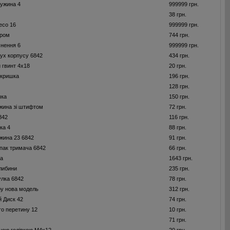
ужина 4
999999 грн.
38 грн.
есо 16
999999 грн.
ором
744 грн.
нення 6
999999 грн.
ух корпусу 6842
434 грн.
 гвинт 4x18
20 грн.
 кришка
196 грн.
128 грн.
шка
150 грн.
жина зі штифтом
72 грн.
842
116 грн.
ка 4
88 грн.
жина 23 6842
91 грн.
пак тримача 6842
66 грн.
ча
1643 грн.
либини
235 грн.
улка 6842
78 грн.
у нова модель
312 грн.
 Диск 42
74 грн.
го перетину 12
10 грн.
71 грн.