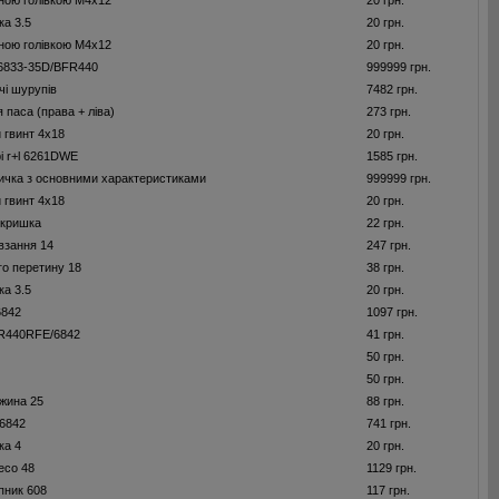
йною голівкою M4x12
20 грн.
ка 3.5
20 грн.
йною голівкою M4x12
20 грн.
 6833-35D/BFR440
999999 грн.
чi шурупiв
7482 грн.
 паса (права + ліва)
273 грн.
 гвинт 4x18
20 грн.
і r+l 6261DWE
1585 грн.
ичка з основними характеристиками
999999 грн.
 гвинт 4x18
20 грн.
 кришка
22 грн.
взання 14
247 грн.
го перетину 18
38 грн.
ка 3.5
20 грн.
6842
1097 грн.
FR440RFE/6842
41 грн.
50 грн.
50 грн.
жина 25
88 грн.
6842
741 грн.
ка 4
20 грн.
есо 48
1129 грн.
пник 608
117 грн.