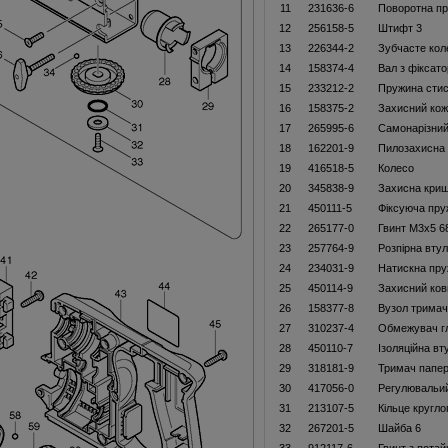
11
231636-6
Поворотна пр
12
256158-5
Штифт 3
13
226344-2
Зубчасте кол
14
158374-4
Вал з фіксат
15
233212-2
Пружина стис
16
158375-2
Захисний кож
17
265995-6
Самонарізний
18
162201-9
Пилозахисна
19
416518-5
Колесо
20
345838-9
Захисна кри
21
450111-5
Фіксуюча пру
22
265177-0
Гвинт M3x5 6
23
257764-9
Розпірна втул
24
234031-9
Натискна пру
25
450114-9
Захисний ков
26
158377-8
Вузол трима
27
310237-4
Обмежувач г
28
450110-7
Ізоляційна вт
29
318181-9
Тримач папер
30
417056-0
Регулювальий
31
213107-5
Кільце кругло
32
267201-5
Шайба 6