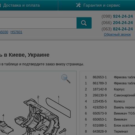
Доставка и оплата
Гарантия и сервис
(098)
924-24-24
(066)
204-24-24
(063)
824-24-24
A5030
HS7601
Обратный звонок
ь в Киеве, Украине
 в таблице и подтвердите заказ внизу страницы.
1
862653-1
Фiрмова табл
1
861789-3
Фiрмова табл
2
187142-8
Корпус
3
266130-9
Самонарізний
4
125435-5
Колесо
5
419250-0
Важіль перем
6
650573-9
Вимикач TG5
6
650653-1
Вимикач
7
631688-1
Блок освітле
8
643828-9
Термінал