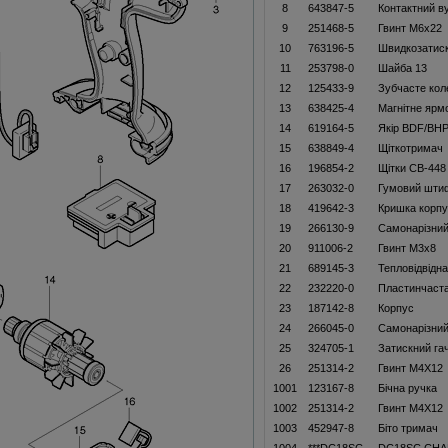
8
643847-5
Контактний в
9
251468-5
Гвинт M6x22
10
763196-5
Швидкозатиск
11
253798-0
Шайба 13
12
125433-9
Зубчасте коле
13
638425-4
Магнітне ярм
14
619164-5
Якір BDF/BHP
15
638849-4
Щiткотримач
16
196854-2
Щітки CB-44
17
263032-0
Гумовий шти
18
419642-3
Кришка корпу
19
266130-9
Самонарізний
20
911006-2
Гвинт M3x8
21
689145-3
Тепловідвідн
22
232220-0
Пластинчаст
23
187142-8
Корпус
24
266045-0
Самонарізний
25
324705-1
Затискний га
26
251314-2
Гвинт M4X12
1001
123167-8
Бічна ручка
1002
251314-2
Гвинт M4X12
1003
452947-8
Біто тримач