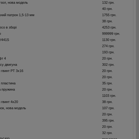
узол, нова модель
132 грн.
40 грн.
ний патрон 1,5-13 мм
1755 грн.
38 грн.
со в зборі
4253 грн.
о
999999 грн.
/441S
1130 грн.
274 грн.
8
193 грн.
фт 4
20 грн.
су двигуна
302 грн.
 гвинт PT 3x16
20 грн.
20 грн.
а пластина
35 грн.
а пружина
20 грн.
1103 грн.
 гвинт 4x20
38 грн.
чок, нова модель
107 грн.
20 грн.
395 грн.
20 грн.
32 грн.