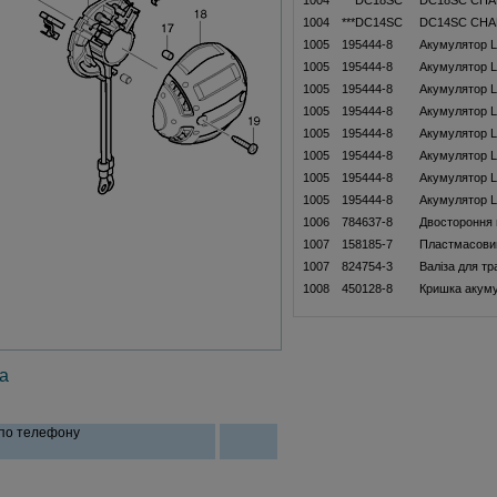
1004
***DC18SC
DC18SC CH
1004
***DC14SC
DC14SC CH
1005
195444-8
Акумулятор Li
1005
195444-8
Акумулятор Li
1005
195444-8
Акумулятор Li
1005
195444-8
Акумулятор Li
1005
195444-8
Акумулятор Li
1005
195444-8
Акумулятор Li
1005
195444-8
Акумулятор Li
1005
195444-8
Акумулятор Li
1006
784637-8
Двостороння н
1007
158185-7
Пластмасовий
1007
824754-3
Валiза для т
1008
450128-8
Кришка акум
а
 по телефону