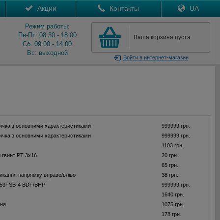
Акции
Контакты
UA
Режим работы:
Пн-Пт: 08:30 - 18:00
Ваша корзина пуста
Сб: 09:00 - 14:00
Вс: выходной
Войти
в интернет-магазин
ичка з основними характеристиками
999999 грн.
ичка з основними характеристиками
999999 грн.
1103 грн.
 гвинт PT 3x16
20 грн.
65 грн.
икання напрямку вправо/вліво
38 грн.
53FSB-4 BDF/BHP
999999 грн.
1640 грн.
ння
1075 грн.
178 грн.