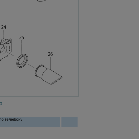
а
 по телефону