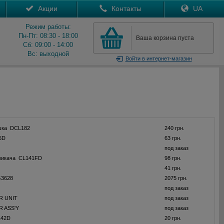
Акции
Контакты
UA
Режим работы:
Пн-Пт: 08:30 - 18:00
Ваша корзина пуста
Сб: 09:00 - 14:00
Вс: выходной
Войти
в интернет-магазин
шка DCL182
240 грн.
5D
63 грн.
под заказ
микача CL141FD
98 грн.
41 грн.
G3628
2075 грн.
под заказ
 UNIT
под заказ
 ASS'Y
под заказ
142D
20 грн.