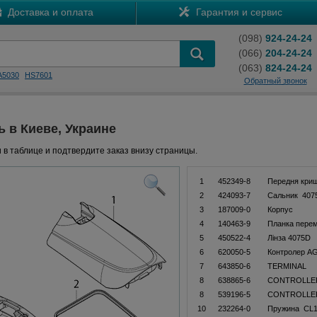
Доставка и оплата
Гарантия и сервис
(098)
924-24-24
(066)
204-24-24
(063)
824-24-24
A5030
HS7601
Обратный звонок
ь в Киеве, Украине
 в таблице и подтвердите заказ внизу страницы.
1
452349-8
Передня кри
2
424093-7
Сальник 407
3
187009-0
Корпус
4
140463-9
Планка пере
5
450522-4
Лінза 4075D
6
620050-5
Контролер A
7
643850-6
TERMINAL
8
638865-6
CONTROLLER
8
539196-5
CONTROLLER
10
232264-0
Пружина CL