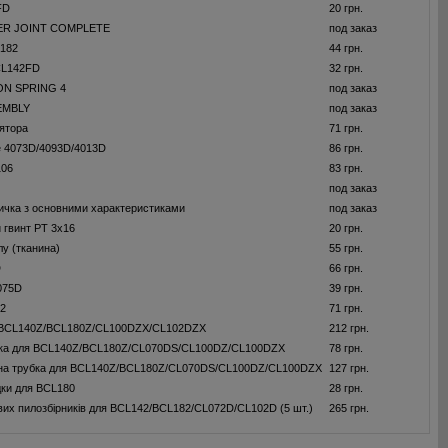
FD
20 грн.
R JOINT COMPLETE
под заказ
182
44 грн.
CL142FD
32 грн.
N SPRING 4
под заказ
EMBLY
под заказ
ятора
71 грн.
е 4073D/4093D/4013D
86 грн.
106
83 грн.
под заказ
ичка з основними характеристиками
под заказ
 гвинт PT 3x16
20 грн.
лу (тканина)
55 грн.
D
66 грн.
075D
39 грн.
2
71 грн.
 BCL140Z/BCL180Z/CL100DZX/CL102DZX
212 грн.
дка для BCL140Z/BCL180Z/CL070DS/CL100DZ/CL100DZX
78 грн.
на трубка для BCL140Z/BCL180Z/CL070DS/CL100DZ/CL100DZX
127 грн.
ки для BCL180
28 грн.
вих пилозбiрникiв для BCL142/BCL182/CL072D/CL102D (5 шт.)
265 грн.