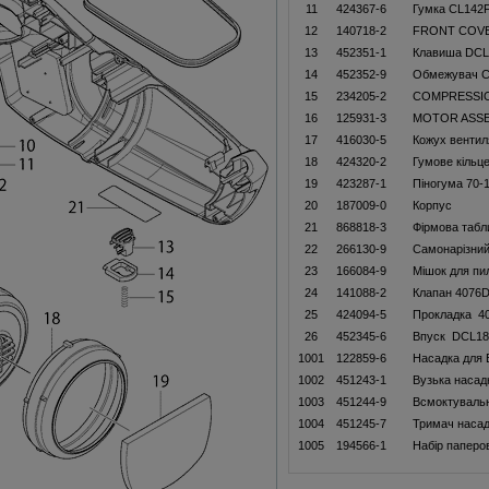
11
424367-6
Гумка CL142
12
140718-2
FRONT COVE
13
452351-1
Клавиша DCL
14
452352-9
Обмежувач 
15
234205-2
COMPRESSIO
16
125931-3
MOTOR ASS
17
416030-5
Кожух вентил
18
424320-2
Гумове кільц
19
423287-1
Піногума 70-
20
187009-0
Корпус
21
868818-3
Фiрмова табл
22
266130-9
Самонарізний
23
166084-9
Мішок для пи
24
141088-2
Клапан 4076
25
424094-5
Прокладка 4
26
452345-6
Впуск DCL18
1001
122859-6
Насадка для
1002
451243-1
Вузька наса
1003
451244-9
Всмоктуваль
1004
451245-7
Тримач насад
1005
194566-1
Набiр паперо