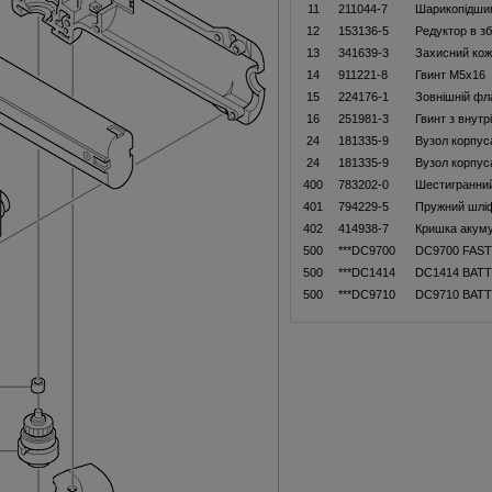
11
211044-7
Шарикопідши
12
153136-5
Редуктор в зб
13
341639-3
Захисний кож
14
911221-8
Гвинт M5x16
15
224176-1
Зовнішній фл
16
251981-3
Гвинт з внут
24
181335-9
Вузол корпус
24
181335-9
Вузол корпус
400
783202-0
Шестигранни
401
794229-5
Пружний шлiф
402
414938-7
Кришка акум
500
***DC9700
DC9700 FAS
500
***DC1414
DC1414 BAT
500
***DC9710
DC9710 BAT