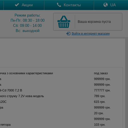
Акции
Контакты
UA
Режим работы:
Пн-Пт: 08:30 - 18:00
Ваша корзина пуста
Сб: 09:00 - 14:00
Вс: выходной
Войти
в интернет-магазин
ичка з основними характеристиками
под заказ
а
999999 грн.
а
999999 грн.
i-Cd 7000 7,2 В
777777 грн.
йного струму 7.2V нова модель
789 грн.
120C
615 грн.
ра
999999 грн.
20 грн.
999999 грн.
улятора
103 грн.