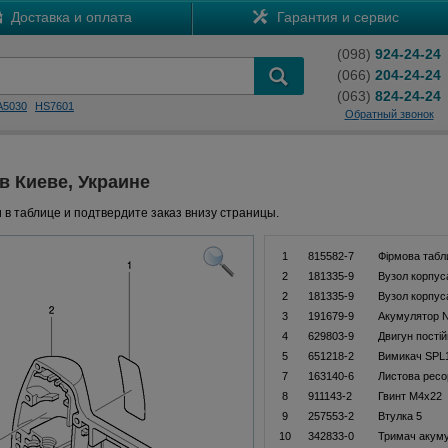
Доставка и оплата
Гарантия и сервис
(098)
924-24-24
(066)
204-24-24
(063)
824-24-24
A5030
HS7601
Обратный звонок
 в Киеве, Украине
 в таблице и подтвердите заказ внизу страницы.
1
815582-7
Фiрмова табл
2
181335-9
Вузол корпус
2
181335-9
Вузол корпус
3
191679-9
Акумулятор N
4
629803-9
Двигун пості
5
651218-2
Вимикач SPL
7
163140-6
Листова ресо
8
911143-2
Гвинт M4x22
9
257553-2
Втулка 5
10
342833-0
Тримач акум