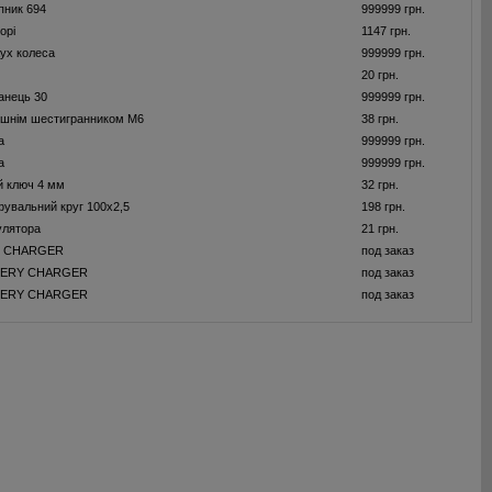
пник 694
999999 грн.
орі
1147 грн.
ух колеса
999999 грн.
20 грн.
анець 30
999999 грн.
рішнім шестигранником M6
38 грн.
а
999999 грн.
а
999999 грн.
й ключ 4 мм
32 грн.
увальний круг 100x2,5
198 грн.
улятора
21 грн.
T CHARGER
под заказ
TERY CHARGER
под заказ
TERY CHARGER
под заказ