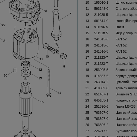
10
195010-1
Щітки, компл
11
593148-0
Статор у збор
12
211028-5
Шарикопідши
13
681614-0
Ізоляційна пр
14
911596-5
Гвинт
15
511918-5
Якір у зборі 
16
241615-6
FAN 52
16
241615-6
FAN 52
16
241516-8
FAN 52
17
211223-7
Шарикопідши
17
211223-7
Шарикопідши
18
253905-5
Затисна шайб
19
414567-6
Корпус двигу
20
263014-2
Гумовий шти
21
410069-0
Тримач вими
22
651467-1
Вимикач STE
23
645185-1
Конденсатор 
24
251890-6
Гвинт M5X33
25
763607-0
Цанговий за
25
763607-0
Цанговий за
26
763606-2
Цангова гайк
27
226217-9
Зубчасте кол