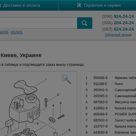
Доставка и оплата
Гарантия и сервис
(098)
924-24-24
(066)
204-24-24
(063)
824-24-24
A5030
HS7601
Обратный звонок
 Киеве, Украине
 в таблице и подтвердите заказ внизу страницы.
1
856566-6
Фiрмова табл
2
911168-6
Гвинт
3
265941-9
Самонарізний
3
265995-6
Самонарізний
4
687063-9
Фіксуюча пан
5
410062-4
Кришка корпу
6
666066-6
POWER SUPPL
7
682502-4
Захист кабел
8
153707-8
Кришка корпу
9
643550-8
Ковпачок три