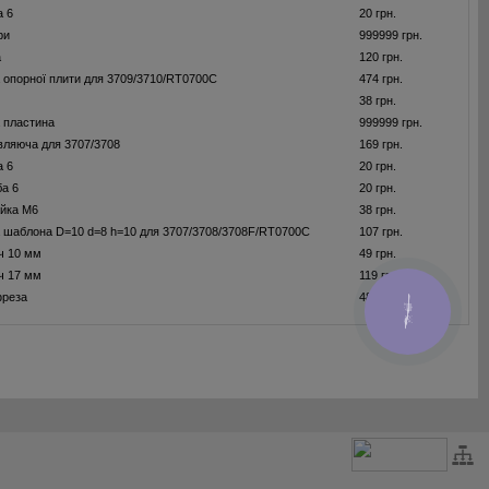
а 6
20 грн.
ри
999999 грн.
а
120 грн.
опорної плити для 3709/3710/RT0700C
474 грн.
38 грн.
 пластина
999999 грн.
ляюча для 3707/3708
169 грн.
а 6
20 грн.
а 6
20 грн.
йка M6
38 грн.
шаблона D=10 d=8 h=10 для 3707/3708/3708F/RT0700C
107 грн.
ч 10 мм
49 грн.
ч 17 мм
119 грн.
фреза
485 грн.
КНОПКА
ЗВ'ЯЗКУ