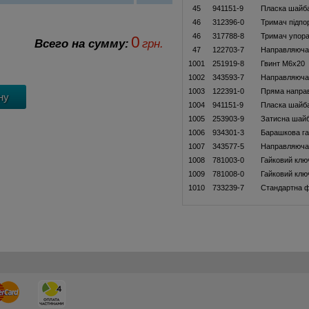
45
941151-9
Пласка шайб
46
312396-0
Тримач підпо
46
317788-8
Тримач упор
0
Всего на сумму:
грн.
47
122703-7
Направляюча 
1001
251919-8
Гвинт M6x20
1002
343593-7
Направляюча
1003
122391-0
Пряма направ
1004
941151-9
Пласка шайб
1005
253903-9
Затисна шайб
1006
934301-3
Барашкова га
1007
343577-5
Направляюча 
1008
781003-0
Гайковий клю
1009
781008-0
Гайковий клю
1010
733239-7
Стандартна 