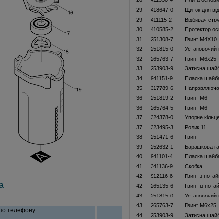
28
411930-4
Плита основ
29
418647-0
Щиток для ві
29
411115-2
Відбивач стр
30
410585-2
Протектор ос
31
251308-7
Гвинт M4X10
32
251815-0
Установочий 
32
265763-7
Гвинт М6х25
33
253903-9
Затисна шайб
34
941151-9
Пласка шайб
35
317789-6
Направляюча
36
251819-2
Гвинт M6
36
265764-5
Гвинт М6
37
324378-0
Упорне кільц
37
323495-3
Ролик 11
38
251471-6
Гвинт
39
252632-1
Барашкова га
40
941101-4
Пласка шайб
41
341136-9
Скобка
42
912116-8
Гвинт з пота
а
42
265135-6
Гвинт із пот
43
251815-0
Установочий 
43
265763-7
Гвинт М6х25
 по телефону
44
253903-9
Затисна шайб