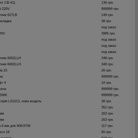
ект CB-411
136 грн.
і 220V
999999 грн.
пник 627LB
149 грн.
окладка
38 грн.
под заказ
220V
3985 грн.
под заказ
под заказ
под заказ
пник 6002LLH
348 грн.
пник 6002LLH
348 грн.
а 23
26 грн.
на
999999 грн.
фт 4
10 грн.
кача
999999 грн.
206K
999999 грн.
серія LS1013, нова модель
38 грн.
352 грн.
жим
263 грн.
жим
263 грн.
а 6 мм для 906/3706
117 грн.
есо 16
65 грн.