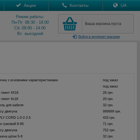
Акции
Контакты
UA
Режим работы:
Пн-Пт: 08:30 - 18:00
Ваша корзина пуста
Сб: 09:00 - 14:00
Вс: выходной
Войти
в интернет-магазин
ичка з основними характеристиками
под заказ
под заказ
 гвинт 4X18
26 грн.
 гвинт 4x18
20 грн.
ель для кабеля
32 грн.
су двигуна
999999 грн.
Y CORD 1.0-2-2.5
433 грн.
ю гумовий 8-85
71 грн.
су двигуна
752 грн.
мача щітки 5-8
32 грн.