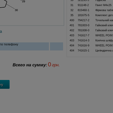
30
321193-3
Підвіска
31
911148-2
Гвинт M4x25
32
815460-1
Фiрмова табл
35
181675-5
Комплект дет
400
794217-2
Точильний ка
401
781003-0
Гайковий клю
402
781008-0
Гайковий клю
а
403
741617-7
WHEEL POINT
403
741614-3
Конiчна шлiф
 по телефону
404
741616-9
WHEEL POINT
404
741615-1
Цилiндрична 
0
Всего на сумму:
грн.