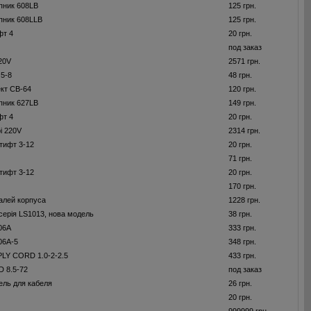
пник 608LB
125 грн.
пник 608LLB
125 грн.
фт 4
20 грн.
под заказ
220V
2571 грн.
 5-8
48 грн.
ект CB-64
120 грн.
пник 627LB
149 грн.
фт 4
20 грн.
і 220V
2314 грн.
тифт 3-12
20 грн.
71 грн.
тифт 3-12
20 грн.
170 грн.
алей корпуса
1228 грн.
серія LS1013, нова модель
38 грн.
06A
333 грн.
06A-5
348 грн.
Y CORD 1.0-2-2.5
433 грн.
 8.5-72
под заказ
ель для кабеля
26 грн.
20 грн.