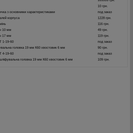
999999 грн.
10 грн.
ичка з основними характеристиками
под заказ
алей корпуса
1228 грн.
мiнь
116 грн.
ч 10 мм
49 грн.
ч 17 мм
119 грн.
 1-19-60
под заказ
увальна головка 19 мм К60 хвостовик 6 мм
90 грн.
 4-19-60
под заказ
шлiфувальна головка 19 мм К60 хвостовик 6 мм
109 грн.