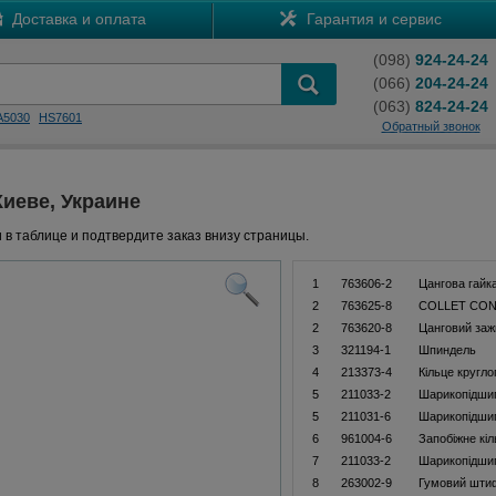
Доставка и оплата
Гарантия и сервис
(098)
924-24-24
(066)
204-24-24
(063)
824-24-24
A5030
HS7601
Обратный звонок
Киеве, Украине
 в таблице и подтвердите заказ внизу страницы.
1
763606-2
Цангова гайк
2
763625-8
COLLET CONE
2
763620-8
Цанговий заж
3
321194-1
Шпиндель
4
213373-4
Кільце кругло
5
211033-2
Шарикопідши
5
211031-6
Шарикопідши
6
961004-6
Запобіжне кіл
7
211033-2
Шарикопідши
8
263002-9
Гумовий шти