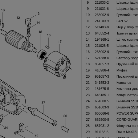
9
211033-2
Шарикопідши
9
211031-6
Шарикопідши
10
263002-9
Гумовий шти
11
241100-9
FAN 52
12
511403-8
Якір у зборі 
13
643552-4
Тримач щітки
14
194968-1
Щітки, компл
15
211028-5
Шарикопідши
16
263002-9
Гумовий шти
17
521388-0
Статор у збор
18
951057-3
Пружинний ш
19
410986-4
Муфта
20
951057-3
Пружинний ш
21
341553-3
Ковпачок
22
181675-5
Комплект дет
23
645185-1
Конденсатор 
24
651600-5
Вимикач SS1
24
651603-9
Вимикач SS1
26
666066-6
POWER SUPPL
27
682500-8
CORD GUARD
28
687031-2
Фіксуюча пан
29
911133-5
Гвинт M4X18