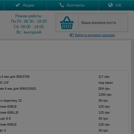
Акции
Контакты
UA
Режим работы:
Пн-Пт: 08:30 - 18:00
Ваша корзина пуста
Сб: 09:00 - 14:00
Вс: выходной
Войти
в интернет-магазин
а 6 мм для 906/3706
117 грн.
 1/4"
под заказ
им 6 мм для 906/GD601
504 грн.
1200 грн.
го перетину 22
38 грн.
пник 608LB
125 грн.
пник 608LLB
125 грн.
ьце S-8
20 грн.
пник 608LB
125 грн.
фт 4
20 грн.