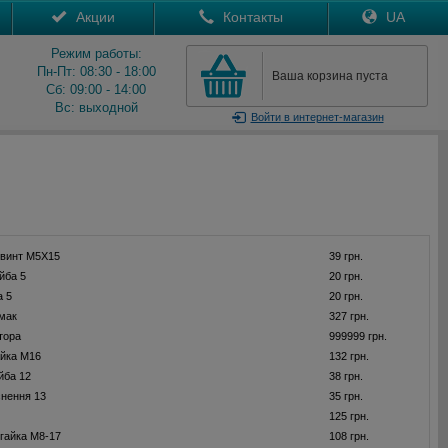
Акции
Контакты
UA
Режим работы:
Пн-Пт: 08:30 - 18:00
Ваша корзина пуста
Сб: 09:00 - 14:00
Вс: выходной
Войти
в интернет-магазин
гвинт M5X15
39 грн.
йба 5
20 грн.
а 5
20 грн.
мак
327 грн.
тора
999999 грн.
айка M16
132 грн.
йба 12
38 грн.
нення 13
35 грн.
125 грн.
гайка M8-17
108 грн.