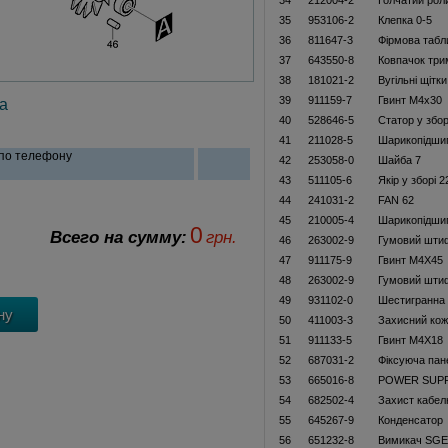
34
212004-2
Голчатий рол
35
953106-2
Клепка 0-5
36
811647-3
Фiрмова табл
37
643550-8
Ковпачок три
38
181021-2
Вугільні щітк
39
911159-7
Гвинт М4х30
а
40
528646-5
Статор у збор
41
211028-5
Шарикопідши
 по телефону
42
253058-0
Шайба 7
43
511105-6
Якір у зборі 
44
241031-2
FAN 62
45
210005-4
Шарикопідши
0
Всего на сумму:
грн.
46
263002-9
Гумовий шти
47
911175-9
Гвинт M4X45
48
263002-9
Гумовий шти
49
931102-0
Шестигранна 
50
411003-3
Захисний ко
51
911133-5
Гвинт M4X18
52
687031-2
Фіксуюча пан
53
665016-8
POWER SUPPL
54
682502-4
Захист кабел
55
645267-9
Конденсатор
56
651232-8
Вимикач SGE