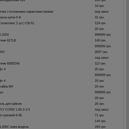
икопідшипник 810
164 грн.
10 грн.
ичка з основними характеристиками
под заказ
мача щітки 5-8
32 грн.
и (комплект 2 шт.) CB-51
129 грн.
20 грн.
і 220V
999999 грн.
пник 627LB
149 грн.
999999 грн.
220V
2837 грн.
под заказ
пник 608DDW
112 грн.
фт 4
20 грн.
999999 грн.
фт 4
20 грн.
гайка M4
26 грн.
жух
999999 грн.
20 грн.
ель для кабеля
26 грн.
Y CORD 1.00-2-2.5
под заказ
ю гумовий 8-85
71 грн.
144 грн.
L206C нова модель
263 грн.