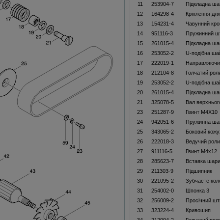
11
253904-7
Підкладна ша
12
164298-4
Кріплення дл
13
154231-4
Чавунний кр
14
951116-3
Пружинний ш
15
261015-4
Підкладна ша
16
253052-2
U-подібна ша
17
222019-1
Направляючий
18
212104-8
Голчатий рол
19
253052-2
U-подібна ша
20
261015-4
Підкладна ша
21
325078-5
Вал верхньог
23
251287-9
Гвинт M4X10
24
942051-6
Пружинна ша
25
343065-2
Боковий кожу
26
222018-3
Ведучий роли
27
911116-5
Гвинт M4x12
28
285623-7
Вставка шари
29
211303-9
Пiдшипник
30
221095-2
Зубчасте кол
31
254002-0
Шпонка 3
32
256009-2
Просічний шт
33
323224-4
Кривошип