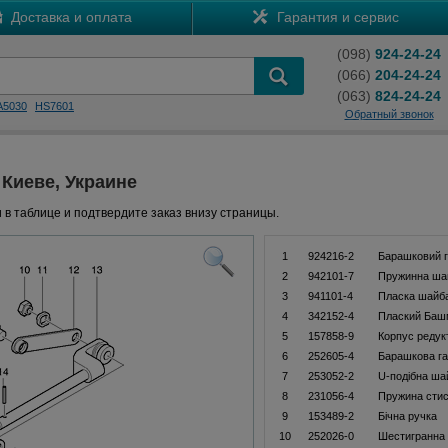
Доставка и оплата
Гарантия и сервис
(098)
924-24-24
(066)
204-24-24
(063)
824-24-24
A5030
HS7601
Обратный звонок
 Киеве, Украине
 в таблице и подтвердите заказ внизу страницы.
1
924216-2
Барашковий 
2
942101-7
Пружинна ша
3
941101-4
Пласка шайб
4
342152-4
Плаский Баш
5
157858-9
Корпус редук
6
252605-4
Барашкова г
7
253052-2
U-подібна ша
8
231056-4
Пружина стис
9
153489-2
Бiчна ручка
10
252026-0
Шестигранна 