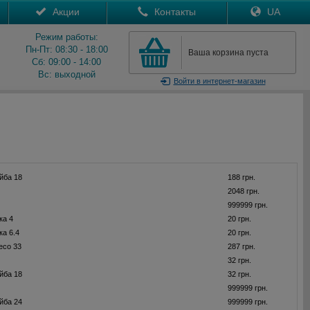
Акции
Контакты
UA
Режим работы:
Пн-Пт: 08:30 - 18:00
Ваша корзина пуста
Сб: 09:00 - 14:00
Вс: выходной
Войти
в интернет-магазин
йба 18
188 грн.
2048 грн.
999999 грн.
ка 4
20 грн.
ка 6.4
20 грн.
есо 33
287 грн.
32 грн.
йба 18
32 грн.
999999 грн.
йба 24
999999 грн.