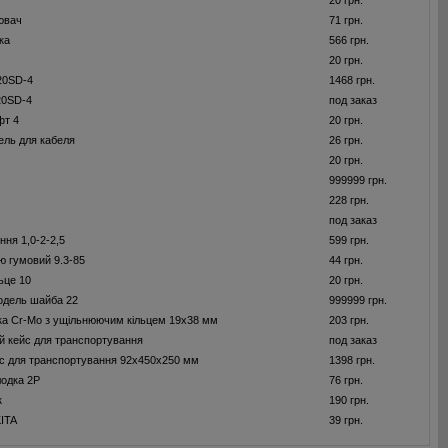
20 грн.
ювач
71 грн.
ка
566 грн.
20 грн.
20SD-4
1468 грн.
20SD-4
под заказ
фт 4
20 грн.
ель для кабеля
26 грн.
20 грн.
999999 грн.
228 грн.
под заказ
ння 1,0-2-2,5
599 грн.
ю гумовий 9.3-85
44 грн.
ьце 10
20 грн.
одель шайба 22
999999 грн.
ка Cr-Mo з ущiльнюючим кiльцем 19х38 мм
203 грн.
 кейс для транспортування
под заказ
с для транспортування 92х450х250 мм
1398 грн.
лодка 2P
76 грн.
к
190 грн.
ITA
39 грн.