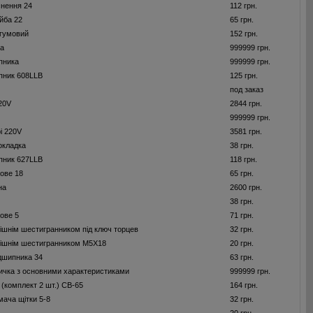
нення 24
112 грн.
йба 22
65 грн.
 гумовий
152 грн.
та
999999 грн.
пника
999999 грн.
пник 608LLB
125 грн.
под заказ
220V
2844 грн.
999999 грн.
і 220V
3581 грн.
окладка
38 грн.
пник 627LLB
118 грн.
нове 18
65 грн.
на
2600 грн.
38 грн.
нове 5
71 грн.
рішнім шестигранником під ключ торцев
32 грн.
трішнім шестигранником M5X18
20 грн.
дшипника 34
63 грн.
ичка з основними характеристиками
999999 грн.
и (комплект 2 шт.) CB-65
164 грн.
мача щітки 5-8
32 грн.