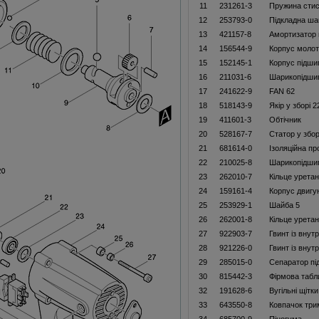
11
231261-3
Пружина стис
12
253793-0
Підкладна ша
13
421157-8
Амортизатор
14
156544-9
Корпус моло
15
152145-1
Корпус підши
16
211031-6
Шарикопідши
17
241622-9
FAN 62
18
518143-9
Якір у зборі 
19
411601-3
Обтічник
20
528167-7
Статор у збор
21
681614-0
Ізоляційна пр
22
210025-8
Шарикопідши
23
262010-7
Кільце урета
24
159161-4
Корпус двигу
25
253929-1
Шайба 5
26
262001-8
Кільце урета
27
922903-7
Гвинт із внут
28
921226-0
Гвинт із вну
29
285015-0
Сепаратор пі
30
815442-3
Фiрмова табл
32
191628-6
Вугільні щітк
33
643550-8
Ковпачок три