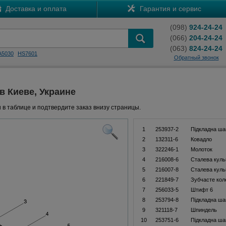
Доставка и оплата
Гарантия и сервис
(098)
924-24-24
(066)
204-24-24
(063)
824-24-24
A5030
HS7601
Обратный звонок
 в Киеве, Украине
 в таблице и подтвердите заказ внизу страницы.
1
253937-2
Підкладна ша
2
132311-6
Ковадло
3
322246-1
Молоток
4
216008-6
Сталева куль
5
216007-8
Сталева куль
6
221849-7
Зубчасте кол
7
256033-5
Штифт 6
8
253794-8
Підкладна ша
9
321118-7
Шпиндель
10
253751-6
Підкладна ша