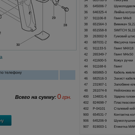
34
685700-9
Піногума
35
645006-7
Шумоподавл
36
646325-4
Лінійна котуш
37
911106-8
Гвинт M4x8
38
651564-3
Вимикач SL2
38
651558-8
SWITCH SL2
39
263002-9
Гумовий шти
40
687031-2
Фіксуюча пан
41
911133-5
Гвинт M4X18
42
265349-7
Гвинт M4x50
а
43
411600-5
Кожух ручки
44
911168-6
Гвинт
 по телефону
45
665865-3
Кабель живле
46
682516-3
Захист кабел
47
231907-1
Запобіжне кіл
48
261074-8
Нейлонова м
0
Всего на сумму:
грн.
400
134831-6
Ударна голов
402
824698-7
Пластмасовий
402
P-04101
Сталевий кей
900
654531-7
Контактна ко
906
645206-9
Шумоглушни
907
819003-1
Етикетка MAK