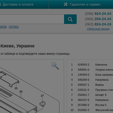
Доставка и оплата
Гарантия и сервис
(098)
924-24-24
(066)
204-24-24
(063)
824-24-24
A5030
HS7601
Обратный звонок
 Киеве, Украине
 в таблице и подтвердите заказ внизу страницы.
1
424043-2
Ковпачок
2
345841-0
Упорна плита
3
140493-0
Блок напрямн
4
346269-5
Напрямна
5
345837-1
Важіль
6
233211-4
Пружина стис
7
256451-7
Штифт 6
8
450107-6
Напрямна
9
257685-5
Втулка 5
10
310062-3
Фіксуючий ва