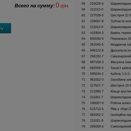
0
58
210029-0
Шарикопідши
Всего на сумму:
грн.
59
211012-0
Шарикопідши
60
227528-5
Шестірня 22 
61
226667-8
Зубчасте кол
62
211012-0
Шарикопідши
63
419304-3
Важіль перем
64
650590-9
Перемикач S
65
252045-6
Квадратна га
66
646122-8
Дросельна к
67
266192-7
Самонарізний
68
687169-3
Фіксуюча пан
69
682559-5
Захист кабел
70
695034-2
Кабель 1.0-2-
71
961002-0
Запобіжне кіл
72
227527-7
Шестірня 15 
73
213380-7
Кільце кругло
74
211061-7
Шарикопідши
75
240067-8
Робоче колес
76
515713-5
Якір у зборі 
77
681652-2
Ізоляційна пр
78
211021-9
Шарикопідши
79
266069-6
Самонарізний