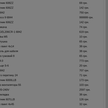
пник 608ZZ
69 грн.
пник 606ZZ
142 грн.
6842
750 грн.
есо 9 6844
999999 грн.
пник 606ZZ
142 грн.
икача
74 грн.
GEL206CR-1 6842
619 грн.
йка M5
10 грн.
отушка
65 грн.
 гвинт 4х14
38 грн.
ель для кабеля
38 грн.
ю гумовий 8
65 грн.
4.0
773 грн.
ьце S-6
20 грн.
6842
707 грн.
го перетину 24
71 грн.
пник 6000LLB
173 грн.
о вентилятора 55
103 грн.
220-240V
2597 грн.
окладка
38 грн.
пник 607LLB
126 грн.
 гвинт 4x45
32 грн.