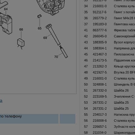
33
912117-6
Гвинт з пота
34
216001-0
Сталева куль
35
912117-6
Гвинт з пота
36
265779-2
Гвинт M4x28
37
195183-0
Гвинтова нас
41
863777-6
Фiрмова табл
42
266045-0
Самонарізний
43
188305-9
Вузол корпус
44
188304-1
Напрямна для
45
421467-3
Пилозахисна
46
214173-5
Підшипник ко
47
213262-3
Кільце кругло
48
421927-5
Втулка 20 B
49
216001-0
Сталева куль
50
324808-1
Шпиндель B 
51
267332-0
Шайба 26
52
223169-5
Зчеплення С 
а
53
267331-2
Шайба 25
54
267331-2
Шайба 25
55
234017-3
Натискна пру
 по телефону
56
216008-6
Сталева куль
57
226657-1
Зубчасте кол
58
211034-0
Шарикопідши