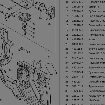
11
231636-6
Поворотна пр
12
256158-5
Штифт 3
13
226344-2
Зубчасте кол
14
158374-4
Вал з фіксат
15
233212-2
Пружина стис
16
158378-6
Захисний кож
17
265995-6
Самонарізний
18
162201-9
Пилозахисна
19
416518-5
Колесо
20
345838-9
Захисна кри
21
450111-5
Фіксуюча пру
22
265177-0
Гвинт M3x5 6
23
257764-9
Розпірна втул
24
234032-7
Пружина стис
25
450114-9
Захисний ков
26
158379-4
Вузол корпус
27
310237-4
Обмежувач г
28
450110-7
Ізоляційна вт
29
318181-9
Тримач папер
30
417056-0
Регулювальий
31
213107-5
Кільце кругло
32
267201-5
Шайба 6