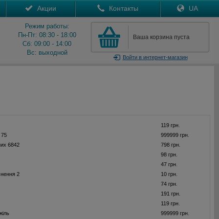
Акции
Контакты
UA
Режим работы:
Пн-Пт: 08:30 - 18:00
Ваша корзина пуста
Сб: 09:00 - 14:00
Вс: выходной
Войти
в интернет-магазин
119 грн.
 75
999999 грн.
их 6842
798 грн.
98 грн.
47 грн.
нення 2
10 грн.
74 грн.
191 грн.
119 грн.
жіль
999999 грн.