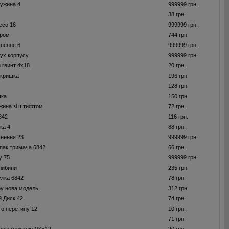
ужина 4
999999 грн.
38 грн.
есо 16
999999 грн.
ором
744 грн.
нення 6
999999 грн.
ух корпусу
999999 грн.
 гвинт 4x18
20 грн.
 кришка
196 грн.
128 грн.
шка
150 грн.
жина зі штифтом
72 грн.
842
116 грн.
ка 4
88 грн.
нення 23
999999 грн.
пак тримача 6842
66 грн.
у 75
999999 грн.
либини
235 грн.
улка 6842
78 грн.
у нова модель
312 грн.
 Диск 42
74 грн.
го перетину 12
10 грн.
71 грн.