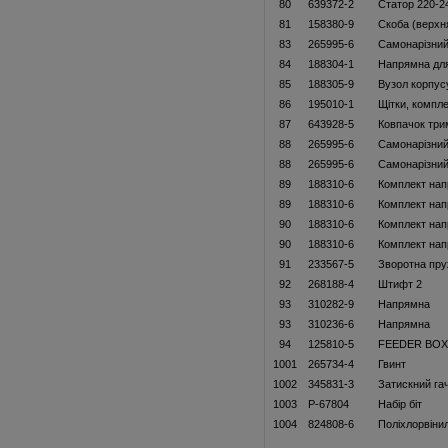
80
639372-2
Статор 220-2
81
158380-9
Скоба (верхн
83
265995-6
Самонарізний
84
188304-1
Напрямна для
85
188305-9
Вузол корпус
86
195010-1
Щітки, компл
87
643928-5
Ковпачок три
88
265995-6
Самонарізний
88
265995-6
Самонарізний
89
188310-6
Комплект на
89
188310-6
Комплект на
90
188310-6
Комплект на
90
188310-6
Комплект на
91
233567-5
Зворотна пру
92
268188-4
Штифт 2
93
310282-9
Напрямна
93
310236-6
Напрямна
94
125810-5
FEEDER BOX
1001
265734-4
Гвинт
1002
345831-3
Затискний га
1003
P-67804
Набiр бiт
1004
824808-6
Полiхлорвiни