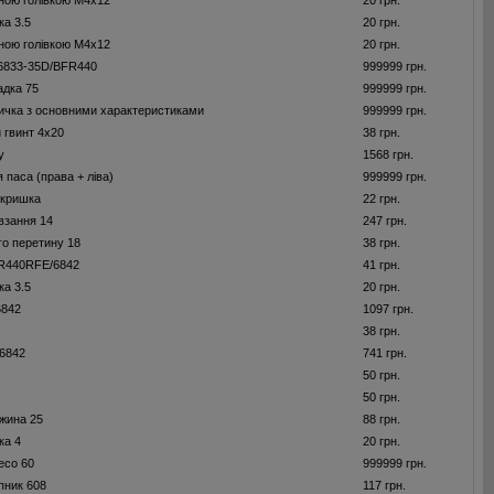
йною голівкою M4x12
20 грн.
ка 3.5
20 грн.
йною голівкою M4x12
20 грн.
 6833-35D/BFR440
999999 грн.
адка 75
999999 грн.
ичка з основними характеристиками
999999 грн.
 гвинт 4x20
38 грн.
у
1568 грн.
 паса (права + ліва)
999999 грн.
 кришка
22 грн.
взання 14
247 грн.
го перетину 18
38 грн.
FR440RFE/6842
41 грн.
ка 3.5
20 грн.
6842
1097 грн.
38 грн.
6842
741 грн.
50 грн.
50 грн.
жина 25
88 грн.
ка 4
20 грн.
есо 60
999999 грн.
пник 608
117 грн.