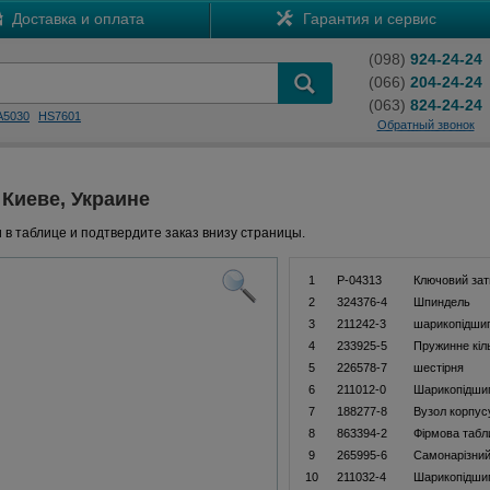
Доставка и оплата
Гарантия и сервис
(098)
924-24-24
(066)
204-24-24
(063)
824-24-24
A5030
HS7601
Обратный звонок
 Киеве, Украине
 в таблице и подтвердите заказ внизу страницы.
1
P-04313
Ключовий зат
2
324376-4
Шпиндель
3
211242-3
шарикопідши
4
233925-5
Пружинне кіл
5
226578-7
шестірня
6
211012-0
Шарикопідши
7
188277-8
Вузол корпус
8
863394-2
Фiрмова табл
9
265995-6
Самонарізний
10
211032-4
Шарикопідши