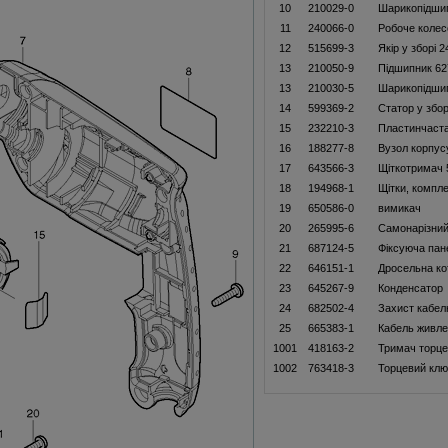
10
210029-0
Шарикопідши
11
240066-0
Робоче колес
12
515699-3
Якір у зборі 
13
210050-9
Підшипник 6
13
210030-5
Шарикопідши
14
599369-2
Статор у збор
15
232210-3
Пластинчаст
16
188277-8
Вузол корпус
17
643566-3
Щiткотримач 
18
194968-1
Щітки, компл
19
650586-0
вимикач
20
265995-6
Самонарізний
21
687124-5
Фіксуюча пан
22
646151-1
Дросельна к
23
645267-9
Конденсатор
24
682502-4
Захист кабел
25
665383-1
Кабель живле
1001
418163-2
Тримач торце
1002
763418-3
Торцевий клю