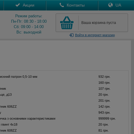
Акции
Контакты
UA
Режим работы:
Пн-Пт: 08:30 - 18:00
Ваша корзина пуста
Сб: 09:00 - 14:00
Вс: выходной
Войти
в интернет-магазин
искний патрон 0,5-10 мм
932 грн.
160 грн.
пник
107 грн.
ьце, д13
20 грн.
201 грн.
пник 606ZZ
142 грн.
у
943 грн.
ичка з основними характеристиками
999999 грн.
 гвинт 4x18
20 грн.
пник 608ZZ
81 грн.