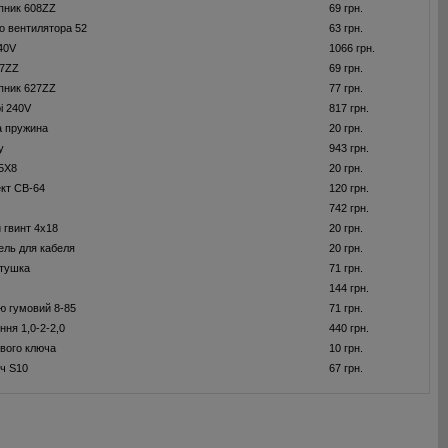
пник 608ZZ
69 грн.
о вентилятора 52
63 грн.
240V
1066 грн.
27ZZ
69 грн.
пник 627ZZ
77 грн.
і 240V
817 грн.
а пружина
20 грн.
у
943 грн.
5X8
20 грн.
ект CB-64
120 грн.
742 грн.
 гвинт 4x18
20 грн.
ель для кабеля
20 грн.
отушка
71 грн.
144 грн.
ю гумовий 8-85
71 грн.
ння 1,0-2-2,0
440 грн.
вого ключа
10 грн.
ч S10
67 грн.