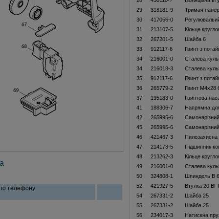
28
450110-7
Ізоляційна вт
29
318181-9
Тримач папер
30
417056-0
Регулювальий
31
213107-5
Кільце кругло
32
267201-5
Шайба 6
33
912117-6
Гвинт з пота
34
216001-0
Сталева куль
34
216018-3
Сталева куль
35
912117-6
Гвинт з пота
36
265779-2
Гвинт M4x28
37
195183-0
Гвинтова нас
41
188306-7
Напрямна для
42
265995-6
Самонарізний
45
265995-6
Самонарізний
46
421467-3
Пилозахисна
47
214173-5
Підшипник ко
48
213262-3
Кільце кругло
а
49
216001-0
Сталева куль
50
324808-1
Шпиндель B 
52
421927-5
Втулка 20 B
 по телефону
54
267331-2
Шайба 25
55
267331-2
Шайба 25
56
234017-3
Натискна пру