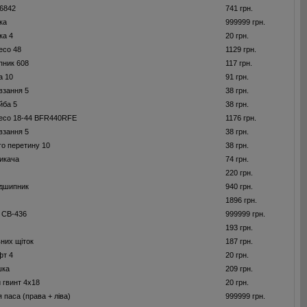
6842
741 грн.
ка
999999 грн.
ка 4
20 грн.
есо 48
1129 грн.
пник 608
117 грн.
а 10
91 грн.
взання 5
38 грн.
йба 5
38 грн.
лесо 18-44 BFR440RFE
1176 грн.
взання 5
38 грн.
го перетину 10
38 грн.
икача
74 грн.
220 грн.
ідшипник
940 грн.
1896 грн.
и СВ-436
999999 грн.
8
193 грн.
ьних щіток
187 грн.
фт 4
20 грн.
шка
209 грн.
 гвинт 4x18
20 грн.
 паса (права + ліва)
999999 грн.