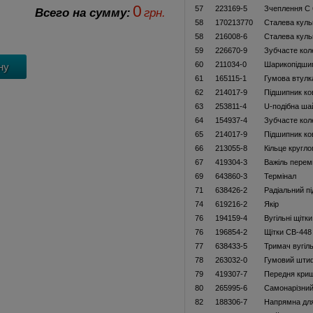
0
57
223169-5
Зчеплення С 
Всего на сумму:
грн.
58
170213770
Сталева куль
58
216008-6
Сталева куль
59
226670-9
Зубчасте кол
60
211034-0
Шарикопідши
61
165115-1
Гумова втулк
62
214017-9
Підшипник ко
63
253811-4
U-подібна ша
64
154937-4
Зубчасте ко
65
214017-9
Підшипник ко
66
213055-8
Кільце кругло
67
419304-3
Важіль перем
69
643860-3
Термінал
71
638426-2
Радіальний п
74
619216-2
Якір
76
194159-4
Вугільні щітк
76
196854-2
Щітки CB-44
77
638433-5
Тримач вугіл
78
263032-0
Гумовий шти
79
419307-7
Передня кри
80
265995-6
Самонарізний
82
188306-7
Напрямна для