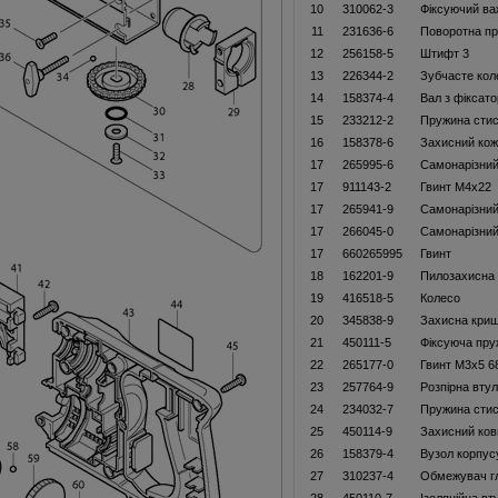
10
310062-3
Фіксуючий ва
11
231636-6
Поворотна пр
12
256158-5
Штифт 3
13
226344-2
Зубчасте кол
14
158374-4
Вал з фіксат
15
233212-2
Пружина стис
16
158378-6
Захисний кож
17
265995-6
Самонарізний
17
911143-2
Гвинт M4x22
17
265941-9
Самонарізний
17
266045-0
Самонарізний
17
660265995
Гвинт
18
162201-9
Пилозахисна
19
416518-5
Колесо
20
345838-9
Захисна кри
21
450111-5
Фіксуюча пру
22
265177-0
Гвинт M3x5 6
23
257764-9
Розпірна втул
24
234032-7
Пружина стис
25
450114-9
Захисний ков
26
158379-4
Вузол корпус
27
310237-4
Обмежувач г