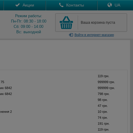
Акции
Контакты
UA
Режим работы:
Пн-Пт: 08:30 - 18:00
Ваша корзина пуста
Сб: 09:00 - 14:00
Вс: выходной
Войти
в интернет-магазин
119 грн.
 75
999999 грн.
их 6842
999999 грн.
их 6842
798 грн.
98 грн.
47 грн.
нення 2
10 грн.
74 грн.
191 грн.
119 грн.