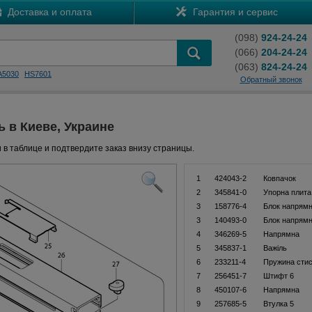
Доставка и оплата
Гарантия и сервис
(098)
924-24-24
(066)
204-24-24
(063)
824-24-24
A5030
HS7601
Обратный звонок
ь в Киеве, Украине
 в таблице и подтвердите заказ внизу страницы.
1
424043-2
Ковпачок
2
345841-0
Упорна плита
3
158776-4
Блок напрямн
3
140493-0
Блок напрямн
4
346269-5
Напрямна
5
345837-1
Важіль
6
233211-4
Пружина стис
7
256451-7
Штифт 6
8
450107-6
Напрямна
9
257685-5
Втулка 5