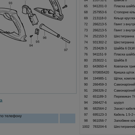
64
253731-2
Шайба 8
65
941201-0
Пласка шайб
68
257953-6
Стопорне кіл
69
213118-0
Кільце кругло
72
266213-5
Гвинт з внут
73
266213-5
Гвинт з внут
74
252153-3
Шестигранна 
74
931302-2
Шестигранна 
75
253428-3
Шайба 6 DLW
76
941151-9
Пласка шайб
80
253022-1
Шайба 8
83
643650-4
Ковпачок три
83
970805420
Кришка щіток
84
194985-1
Щітки, компл
90
266459-3
Самонарізний
91
266326-2
Самонарізний
92
651189-3
Перемикач T
а
94
266427-6
шуруп
96
682564-2
Захист кабел
97
695123-3
Кабель 1.5-2-
 по телефону
98
961056-7
Запобіжне кіл
1002
783204-6
Шестигранни