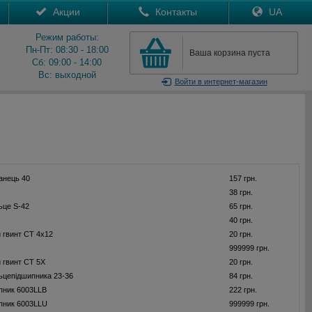
Акции
Контакты
UA
Режим работы:
Пн-Пт: 08:30 - 18:00
Ваша корзина пуста
Сб: 09:00 - 14:00
Вс: выходной
Войти
в интернет-магазин
анець 40
157 грн.
38 грн.
ьце S-42
65 грн.
40 грн.
 гвинт CT 4x12
20 грн.
999999 грн.
 гвинт CT 5X
20 грн.
льцепідшипника 23-36
84 грн.
пник 6003LLB
222 грн.
пник 6003LLU
999999 грн.