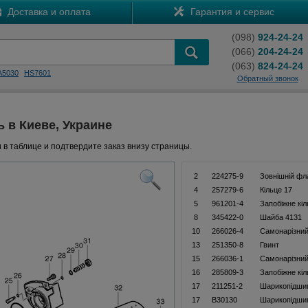
Доставка и оплата
Гарантия и сервис
(098)
924-24-24
(066)
204-24-24
(063)
824-24-24
A5030
HS7601
Обратный звонок
ь в Киеве, Украине
 в таблице и подтвердите заказ внизу страницы.
2
224275-9
Зовнішній фл
4
257279-6
Кільце 17
5
961201-4
Запобіжне кіл
8
345422-0
Шайба 4131
10
266026-4
Самонарізний
13
251350-8
Гвинт
15
266036-1
Самонарізний
16
285809-3
Запобіжне кі
17
211251-2
Шарикопідши
17
B30130
Шарикопідши