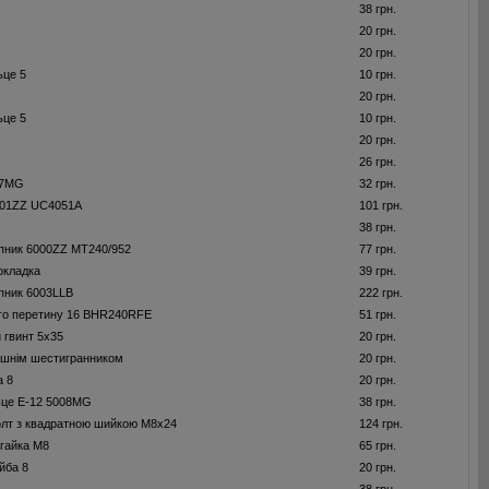
38 грн.
20 грн.
20 грн.
ьце 5
10 грн.
20 грн.
ьце 5
10 грн.
20 грн.
26 грн.
77MG
32 грн.
001ZZ UC4051A
101 грн.
38 грн.
пник 6000ZZ MT240/952
77 грн.
окладка
39 грн.
пник 6003LLB
222 грн.
ого перетину 16 BHR240RFE
51 грн.
 гвинт 5x35
20 грн.
рішнім шестигранником
20 грн.
а 8
20 грн.
ьце E-12 5008MG
38 грн.
олт з квадратною шийкою M8x24
124 грн.
гайка M8
65 грн.
йба 8
20 грн.