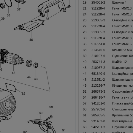
19
254001-2
Шпонка 4
21
911228-4
Гвинт M5X18
24
911228-4
Гвинт M5X18
26
213005-3
О-подібне кіл
27
911228-4
Гвинт M5X18
28
213005-3
О-подібне кіл
33
911228-4
Гвинт M5X18
35
911323-0
Гвинт M6X16
38
213676-6
Кільце 53 53
39
210107-6
Підшипник 6
40
253744-3
Шайба 12
43
210067-2
Шарикопідши
44
681640-9
Ізоляційна пр
48
211251-2
Шарикопідши
49
213226-7
Кільце кругл
52
266373-3
Самонарізний
54
266418-7
Гвинт з внут
57
941201-0
Пласка шайб
60
257953-6
Стопорне кіл
61
265965-5
Кріпильний б
62
931402-8
Шестигранна 
63
942201-3
Пружинна ша