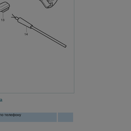
а
 по телефону