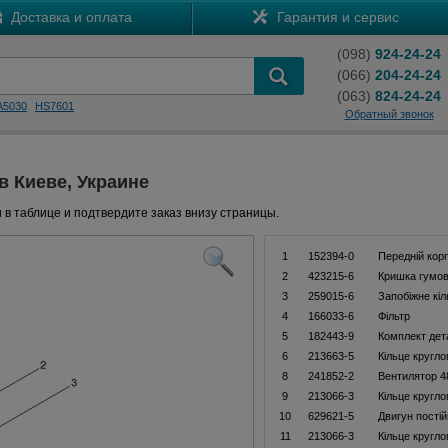
Доставка и оплата
Гарантия и сервис
(098)
924-24-24
(066)
204-24-24
(063)
824-24-24
A5030
HS7601
Обратный звонок
 в Киеве, Украине
 в таблице и подтвердите заказ внизу страницы.
1
152394-0
Передній кор
2
423215-6
Кришка гумо
3
259015-6
Запобіжне кі
4
166033-6
Фільтр
5
182443-9
Комплект дет
6
213663-5
Кільце кругло
8
241852-2
Вентилятор 4
9
213066-3
Кільце кругло
10
629621-5
Двигун пості
11
213066-3
Кільце кругло