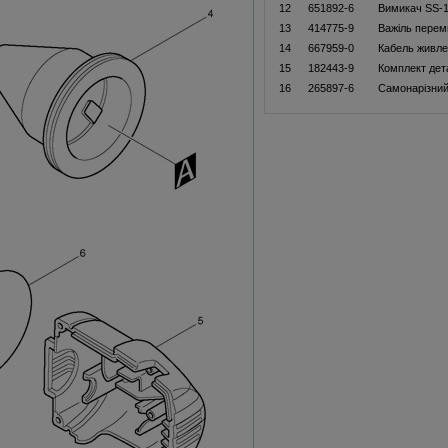
12
651892-6
Вимикач SS-1
13
414775-9
Важіль перем
14
667959-0
Кабель живле
15
182443-9
Комплект дет
16
265897-6
Самонарізний