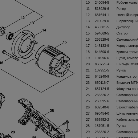
10
240094-5
Робоче колес
11
513929-6
Ротор
12
681644-1
Ізоляційна пр
13
210029-0
Шарикопідши
14
455301-5
Дифузор
15
594669-5
Статор
16
266329-6
Самонарізний
17
143133-9
Корпус мото
18
644500-6
Кришка трим
19
194996-6
Щітки, компл
20
850Y29-4
Шильда M90
21
187951-5
Ручка
22
645240-9
Конденсатор
23
650116-7
Вимикач MT9
24
687124-5
Фіксуюча пан
25
266326-2
Самонарізний
25
265995-6
Самонарізний
26
682540-6
Захист кабел
27
695454-0
Шнур живлен
27
665852-2
Кабель живл
28
187951-5
Ручка
29
266326-2
Самонарізний