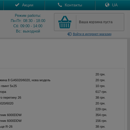
Акции
Контакты
UA
Режим работы:
Пн-Пт: 08:30 - 18:00
Ваша корзина пуста
Сб: 09:00 - 14:00
Вс: выходной
Войти
в интернет-магазин
20 грн.
жина 8 GA5020/6020, нова модель
20 грн.
 гвинт 5x25
10 грн.
тора
617 грн.
го перетину 26
38 грн.
020/6020
20 грн.
229 грн.
пник 6000DDW
354 грн.
пник 6000DDW
156 грн.
ьце R-26
38 грн.