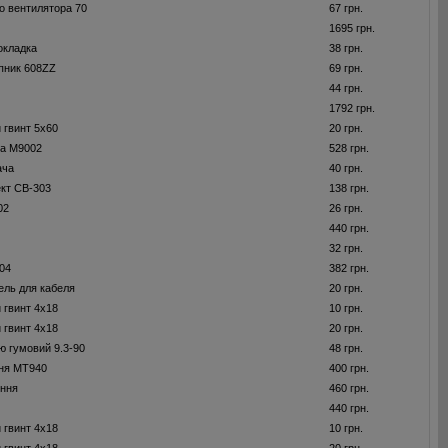
о вентилятора 70
67 грн.
1695 грн.
окладка
38 грн.
пник 608ZZ
69 грн.
44 грн.
1792 грн.
 гвинт 5x60
20 грн.
ра M9002
528 грн.
ача
40 грн.
ект CB-303
138 грн.
02
26 грн.
440 грн.
32 грн.
04
382 грн.
ель для кабеля
20 грн.
 гвинт 4x18
10 грн.
 гвинт 4x18
20 грн.
ю гумовий 9.3-90
48 грн.
ня MT940
400 грн.
ення
460 грн.
440 грн.
 гвинт 4x18
10 грн.