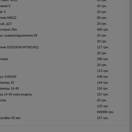
 гвинт 4x18
20 грн.
тиком 5
42 грн.
фт 4
20 грн.
пник 696ZZ
88 грн.
ьце, д13
20 грн.
стерня 35А
485 грн.
ух шарикопідшипника 39
20 грн.
20 грн.
пник 6202DDW MT601/811
127 грн.
20 грн.
пника
289 грн.
20 грн.
213 грн.
жух GA5040
448 грн.
ланець 42
144 грн.
ланець 14-45
118 грн.
ка 14-45 нова модель
157 грн.
етка
20 грн.
125 грн.
999999 грн.
тргайки 35 мм
157 грн.