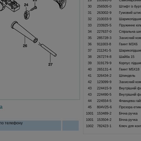
29
265995-6
Самонарізний
30
256505-0
Штифт із бур
31
263002-9
Гумовий шти
32
210033-9
Шарикопідши
33
233925-5
Пружинне кіл
34
227637-0
Спіральна ше
35
285728-3
Захисний кож
36
911003-8
Гвинт M3X6
37
211241-5
Шарикопідши
38
267274-8
Шайба 15
39
319179-9
Корпус підши
40
265131-4
Гвинт M5X18
41
326434-2
Шпиндель
42
123099-9
Захисний ко
43
224415-9
Внутрішній ф
43
224490-5
Внутрішній ф
44
224554-5
Фланцева гай
а
45
804V25-6
Прозора етик
1001
153489-2
Бiчна ручка
1001
153504-2
Бiчна ручка
 по телефону
1002
782423-1
Ключ для кон