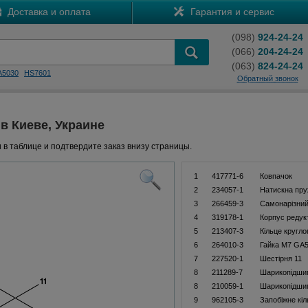
Доставка и оплата
Гарантия и сервис
(098)
924-24-24
(066)
204-24-24
(063)
824-24-24
A5030
HS7601
Обратный звонок
 в Киеве, Украине
 в таблице и подтвердите заказ внизу страницы.
1
417771-6
Ковпачок
2
234057-1
Натискна пру
3
266459-3
Самонарізний
4
319178-1
Корпус редук
5
213407-3
Кільце кругло
6
264010-3
Гайка M7 GA5
7
227520-1
Шестірня 11
8
211289-7
Шарикопідши
8
210059-1
Шарикопідши
9
962105-3
Запобіжне кіл