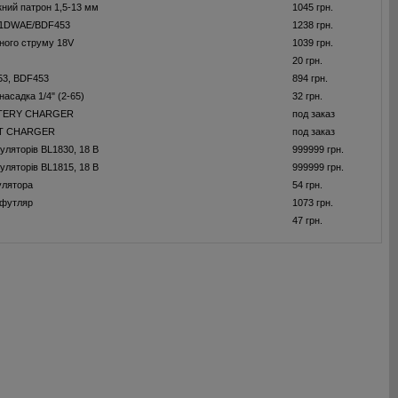
ний патрон 1,5-13 мм
1045 грн.
91DWAE/BDF453
1238 грн.
йного струму 18V
1039 грн.
20 грн.
53, BDF453
894 грн.
асадка 1/4" (2-65)
32 грн.
TERY CHARGER
под заказ
T CHARGER
под заказ
уляторiв ВL1830, 18 В
999999 грн.
уляторiв BL1815, 18 В
999999 грн.
улятора
54 грн.
 футляр
1073 грн.
47 грн.