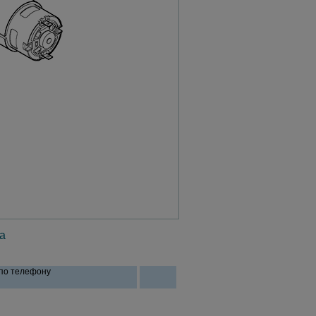
а
 по телефону