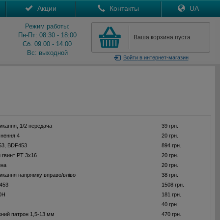
Акции
Контакты
UA
Режим работы:
Пн-Пт: 08:30 - 18:00
Ваша корзина пуста
Сб: 09:00 - 14:00
Вс: выходной
Войти
в интернет-магазин
икання, 1/2 передача
39 грн.
нення 4
20 грн.
53, BDF453
894 грн.
 гвинт PT 3x16
20 грн.
ина
20 грн.
икання напрямку вправо/вліво
38 грн.
453
1508 грн.
0H
181 грн.
40 грн.
ний патрон 1,5-13 мм
470 грн.