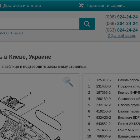
Доставка и оплата
Гарантия и сервис
(098)
924-24-24
(066)
204-24-24
(063)
824-24-24
A5030
HS7601
Обратный звонок
ь в Киеве, Украине
 в таблице и подтвердите заказ внизу страницы.
1
125310-5
Важіль перем
1
231433-0
Пружина стис
2
187363-2
Корпус BHP4
4
266130-9
Самонарізний
5
232182-2
Пласка пруж
6
419250-0
Важіль перем
7
632A23-2
Вимикач BDF
8
643852-2
Розєм AX182
9
251468-5
Гвинт M6x22
10
766004-9
Швидкозатиск