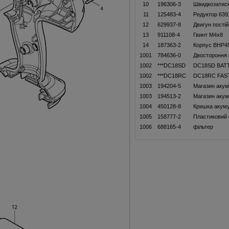
10
196306-3
Швидкозатиск
11
125483-4
Редуктор 63
12
629937-8
Двигун пості
13
911108-4
Гвинт M4x8
14
187363-2
Корпус BHP4
1001
784636-0
Двостороння н
1002
***DC18SD
DC18SD BAT
1002
***DC18RC
DC18RC FAS
1003
194204-5
Магазин акум
1003
194513-2
Магазин акум
1004
450128-8
Кришка акум
1005
158777-2
Пластиковий
1006
688165-4
фільтер