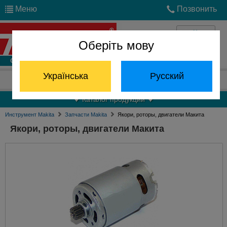
Меню
Позвонить
Оберіть мову
Войти
Українська
Русский
Отдел запчастей:
(068) 824-24-24
Каталог продукции
Инструмент Makita
Запчасти Makita
Якори, роторы, двигатели Макита
Якори, роторы, двигатели Макита