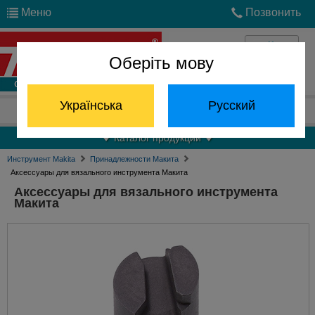
Меню
Позвонить
Оберіть мову
Войти
Українська
Русский
Отдел запчастей:
(068) 824-24-24
Каталог продукции
Инструмент Makita
Принадлежности Макита
Аксессуары для вязального инструмента Макита
Аксессуары для вязального инструмента
Макита