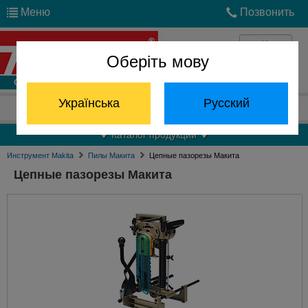
Меню
Позвонить
Оберіть мову
Войти
Українська
Русский
Отдел запчастей:
(068) 824-24-24
Каталог продукции
Инструмент Makita
Пилы Макита
Цепные пазорезы Макита
Цепные пазорезы Макита