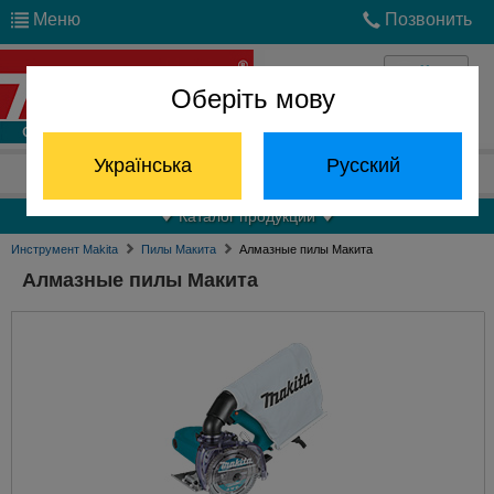
Меню
Позвонить
Оберіть мову
Войти
Українська
Русский
Отдел запчастей:
(068) 824-24-24
Каталог продукции
Инструмент Makita
Пилы Макита
Алмазные пилы Макита
Алмазные пилы Макита