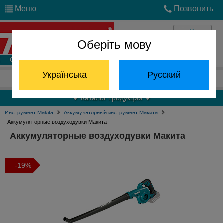
Меню
Позвонить
Оберіть мову
Войти
Українська
Русский
Отдел запчастей:
(068) 824-24-24
Каталог продукции
Инструмент Makita
Аккумуляторный инструмент Макита
Аккумуляторные воздуходувки Макита
Аккумуляторные воздуходувки Макита
-19%