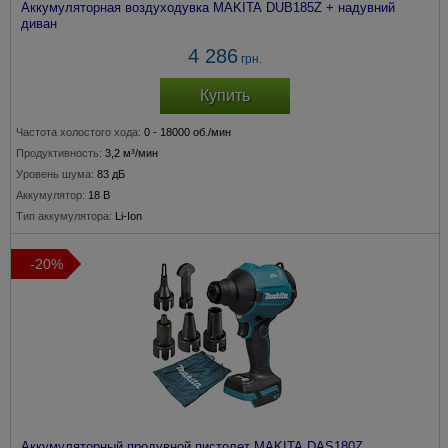
Аккумуляторная воздуходувка MAKITA DUB185Z + надувний
диван
4 286
грн.
Купить
Частота холостого хода:
0 - 18000 об./мин
Продуктивность:
3,2 м³/мин
Уровень шума:
83 дБ
Аккумулятор:
18 В
Тип аккумулятора:
Li-Ion
-20%
Аккумуляторный продувной пистолет MAKITA DAS180Z