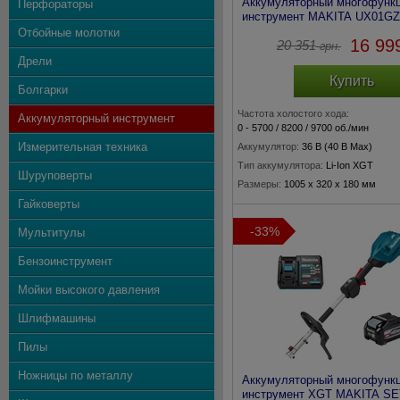
Аккумуляторный многофунк
Перфораторы
инструмент MAKITA UX01GZ
Отбойные молотки
16 99
20 351
грн.
Дрели
Купить
Болгарки
Частота холостого хода:
Аккумуляторный инструмент
0 - 5700 / 8200 / 9700 об./мин
Измерительная техника
Аккумулятор:
36 В (40 В Max)
Тип аккумулятора:
Li-Ion XGT
Шуруповерты
Размеры:
1005 x 320 x 180 мм
Гайковерты
Вес:
5,4 кг
-33%
Мультитулы
Бензоинструмент
Мойки высокого давления
Шлифмашины
Пилы
Ножницы по металлу
Аккумуляторный многофунк
инструмент XGT MAKITA SE