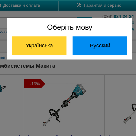
Доставка и оплата
Гарантия и сервис
(098)
924-24-24
(066)
204-24-24
Оберіть мову
(063)
824-24-24
A5030
HS7601
Обратный звонок
Українська
Русский
Отдел запчастей:
(068) 824-24-24
ный инструмент Макита
Аккумуляторные комбисистемы Макита
омбисистемы Макита
-16%