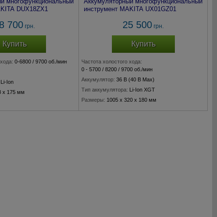
ый многофункциональный
Аккумуляторный многофункциональный
AKITA DUX18ZX1
инструмент MAKITA UX01GZ01
8 700
25 500
грн.
грн.
Купить
Купить
хода:
0-6800 / 9700 об./мин
Частота холостого хода:
0 - 5700 / 8200 / 9700 об./мин
Аккумулятор:
36 В (40 В Max)
Li-Ion
Тип аккумулятора:
Li-Ion XGT
8 x 175 мм
Размеры:
1005 x 320 x 180 мм
Вес:
5,4 кг