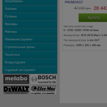
Штроборезы
PROMOXGT
28 44
42 142
грн.
Лобзики
Рубанки
Купить
Фрезеры
Частота холостого хода:
0 - 5700 / 8200 / 9700 об./мин
Рейсмус
Аккумулятор:
36 В (40 В Max) / 4 Ah
Пневмоинструмент
Тип аккумулятора:
Li-Ion XGT
Размеры:
1005 x 320 x 180 мм
Строительные фены
Вес:
5,4 кг
Пылесосы
Воздуходувки
Садовый инструмент