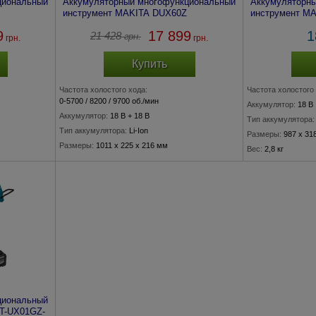
циональный
Аккумуляторный многофункциональный
Аккумуляторн
инструмент MAKITA DUX60Z
инструмент M
9
17 899
1
21 428
грн.
грн.
грн.
Купить
Частота холостого хода:
Частота холостого 
0-5700 / 8200 / 9700 об./мин
Аккумулятор:
18 В
Аккумулятор:
18 В + 18 В
Тип аккумулятора:
Тип аккумулятора:
Li-Ion
Размеры:
987 x 31
Размеры:
1011 х 225 х 216 мм
Вес:
2,8 кг
Вес:
5.6 кг
циональный
T-UX01GZ-