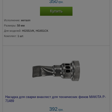
350
грн.
Купить
Исполнение:
металл
Размеры:
58 мм
Для моделей:
HG551VK, HG651CK
Комплект:
1 шт.
Насадка для сварки внахлест для технических фенов MAKITA P-
71489
392
грн.