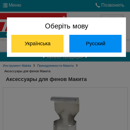
Меню
Позвонить
Оберіть мову
Войти
Українська
Русский
Отдел запчастей:
(068) 824-24-24
Каталог продукции
Инструмент Makita
Принадлежности Макита
Аксессуары для фенов Макита
Аксессуары для фенов Макита