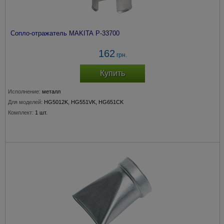
Сопло-отражатель MAKITA P-33700
162
грн.
Купить
Исполнение:
металл
Для моделей:
HG5012K, HG551VK, HG651CK
Комплект:
1 шт.