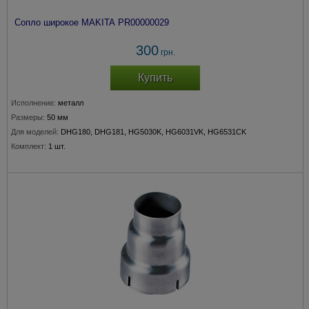
Сопло широкое MAKITA PR00000029
300
грн.
Купить
Исполнение:
металл
Размеры:
50 мм
Для моделей:
DHG180, DHG181, HG5030K, HG6031VK, HG6531CK
Комплект:
1 шт.