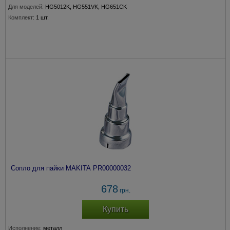
Для моделей:
HG5012K, HG551VK, HG651CK
Комплект:
1 шт.
Сопло для пайки MAKITA PR00000032
678
грн.
Купить
Исполнение:
металл