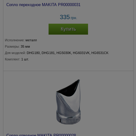
Сопло переходное MAKITA PR00000031
335
грн.
Купить
Исполнение:
металл
Размеры:
35 мм
Для моделей:
DHG180, DHG181, HG5030K, HG6031VK, HG6531CK
Комплект:
1 шт.
Сопло отводное MAKITA PR00000028