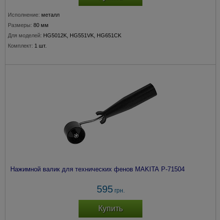
Исполнение:
металл
Размеры:
80 мм
Для моделей:
HG5012K, HG551VK, HG651CK
Комплект:
1 шт.
Нажимной валик для технических фенов MAKITA P-71504
595
грн.
Купить