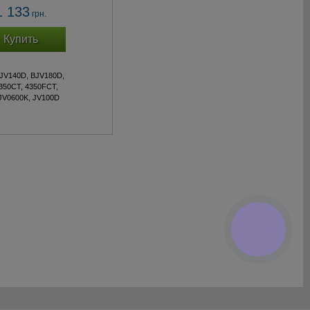
1 133
грн.
Купить
BJV140D, BJV180D,
4350CT, 4350FCT,
JV0600K, JV100D
КНОПКА
ЗВ'ЯЗКУ