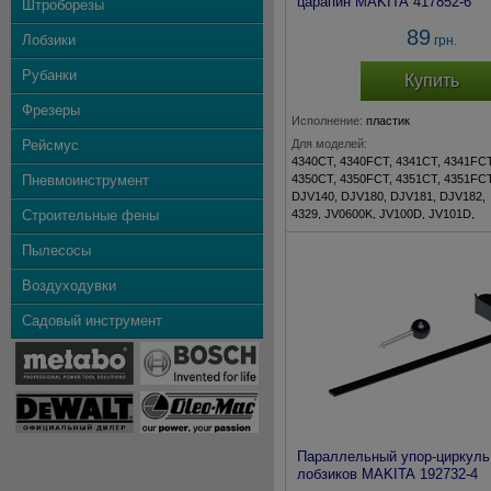
царапин MAKITA 417852-6
Штроборезы
89
Лобзики
грн.
Рубанки
Купить
Фрезеры
Исполнение:
пластик
Рейсмус
Для моделей:
4340CT, 4340FCT, 4341CT, 4341FCT
Пневмоинструмент
4350CT, 4350FCT, 4351CT, 4351FCT
DJV140, DJV180, DJV181, DJV182,
Строительные фены
4329, JV0600K, JV100D, JV101D,
JV102D, JV103D, JV143D, JV183D
Пылесосы
Комплект:
1 шт.
Воздуходувки
Садовый инструмент
Параллельный упор-циркуль
лобзиков MAKITA 192732-4