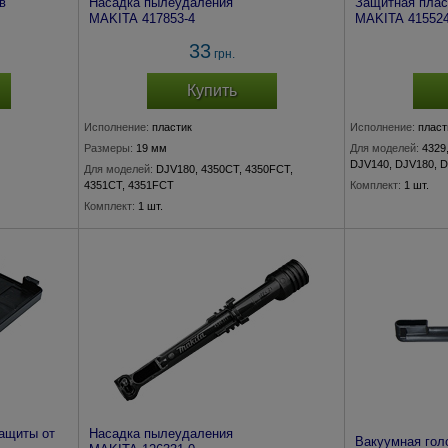
в
Насадка пылеудаления
Защитная плас
MAKITA 417853-4
MAKITA 415524
33
грн.
Купить
Исполнение:
пластик
Исполнение:
пласт
Размеры:
19 мм
Для моделей:
4329
DJV140, DJV180, 
Для моделей:
DJV180, 4350CT, 4350FCT,
4351CT, 4351FCT
Комплект:
1 шт.
Комплект:
1 шт.
защиты от
Насадка пылеудаления
Вакуумная гол