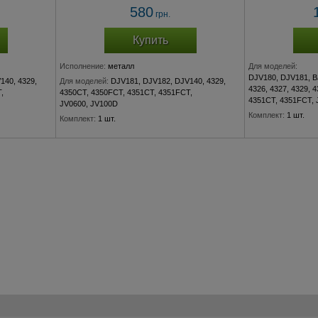
580
грн.
Купить
Исполнение:
металл
Для моделей:
DJV180, DJV181, 
140, 4329,
Для моделей:
DJV181, DJV182, DJV140, 4329,
4326, 4327, 4329, 
,
4350CT, 4350FCT, 4351CT, 4351FCT,
4351CT, 4351FCT, 
JV0600, JV100D
Комплект:
1 шт.
Комплект:
1 шт.