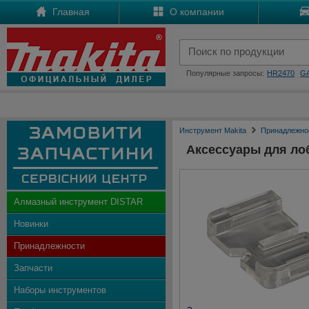
Главная
О компании
Популярные запросы:
HR2470
G
Инструмент Makita
Принадлежно
Аксессуары для ло
Алмазный инструмент DISTAR
Новинки
Принадлежности
Запчасти
Наборы инструментов