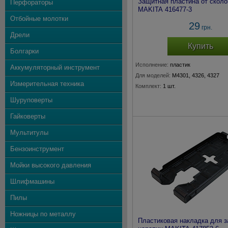
Защитная пластина от сколо
Перфораторы
MAKITA 416477-3
Отбойные молотки
29
грн.
Дрели
Купить
Болгарки
Исполнение:
пластик
Аккумуляторный инструмент
Для моделей:
M4301, 4326, 4327
Измерительная техника
Комплект:
1 шт.
Шуруповерты
Гайковерты
Мультитулы
Бензоинструмент
Мойки высокого давления
Шлифмашины
Пилы
Ножницы по металлу
Пластиковая накладка для 