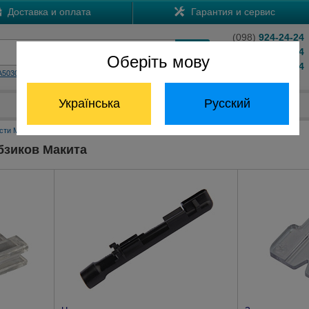
Доставка и оплата
Гарантия и сервис
(098)
924-24-24
(066)
204-24-24
Оберіть мову
(063)
824-24-24
A5030
HS7601
Обратный звонок
Українська
Русский
Отдел запчастей:
(068) 824-24-24
сти Макита
Аксессуары для лобзиков Макита
бзиков Макита