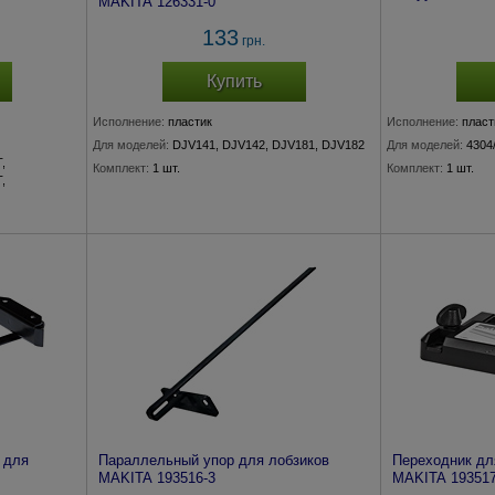
MAKITA 126331-0
133
грн.
Купить
Исполнение:
пластик
Исполнение:
пласт
Для моделей:
DJV141, DJV142, DJV181, DJV182
Для моделей:
4304
,
Комплект:
1 шт.
Комплект:
1 шт.
,
 для
Параллельный упор для лобзиков
Переходник д
MAKITA 193516-3
MAKITA 193517