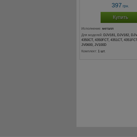
397
грн.
Купить
Исполнение:
металл
Для моделей:
DJV181, DJV182, DJV
4350CT, 4350FCT, 4351CT, 4351FCT
JV0600, JV100D
Комплект:
1 шт.