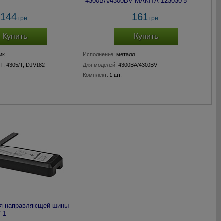
4300ВА/4300BV MAKITA 123030-5
144
161
грн.
грн.
Купить
Купить
ик
Исполнение:
металл
/T, 4305/T, DJV182
Для моделей:
4300ВА/4300BV
Комплект:
1 шт.
ля направляющей шины
-1