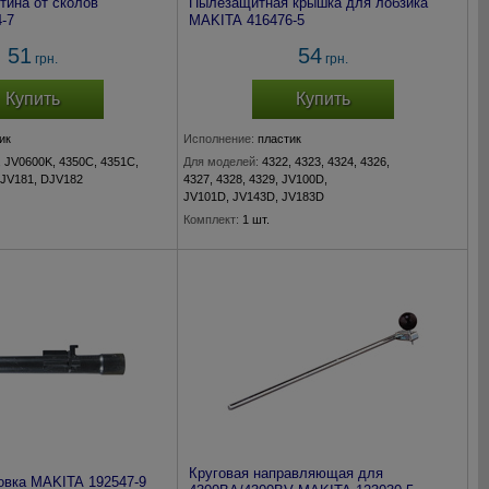
тина от сколов
Пылезащитная крышка для лобзика
-7
MAKITA 416476-5
51
54
грн.
грн.
Купить
Купить
ик
Исполнение:
пластик
, JV0600K, 4350C, 4351C,
Для моделей:
4322, 4323, 4324, 4326,
DJV181, DJV182
4327, 4328, 4329, JV100D,
JV101D, JV143D, JV183D
Комплект:
1 шт.
Круговая направляющая для
овка MAKITA 192547-9