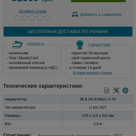
Оставить отзыв
Добавить
к сравнению
БЕСПЛАТНАЯ ДОСТАВКА ПО
УКРАИНЕ
ОПЛАТА
ГАРАНТИЯ
- наличными
- гарантия 36 месяцев
- Visa / MasterCard
- свой сервисный центр
- наложенный платеж
- обмен / возврат
- банковский перевод (с НДС)
в течение 14 дней
Условия возврата товара
Технические характеристики:
Аккумулятор
36 В (40 В Max) / 4 Ah
Тип аккумулятора
Li-Ion XGT
Размеры
379 x 119 х 331 мм
Вес
2,6 кг
Описание:
Аккумуляторный вязчик арматуры XGT