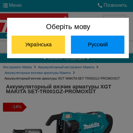
Меню
Позвонить
Оберіть мову
Войти
Українська
Русский
Отдел запчастей:
(068) 824-24-24
Каталог продукции
Инструмент Makita
Аккумуляторный инструмент Макита
Аккумуляторные вязчики арматуры Макита
Аккумуляторный вязчик арматуры XGT MAKITA SET-TR001GZ-PROMOXGT
Аккумуляторный вязчик арматуры XGT
MAKITA SET-TR001GZ-PROMOXGT
-14%