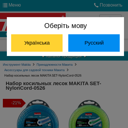
Меню
Позвонить
Оберіть мову
Войти
Українська
Русский
Отдел запчастей:
(068) 824-24-24
Каталог продукции
Инструмент Makita
Принадлежности Макита
Аксессуары для садовой техники Макита
Набор косильных лесок MAKITA SET-NylonCord-0526
Набор косильных лесок MAKITA SET-
NylonCord-0526
-21%