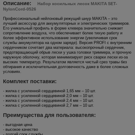
Описание:
Набор косильных лесок MAKITA SET-
NylonCord-0526
Профессиональный нейлоновый режущий шнур MAKITA – это
лучший аксессуар для аккумуляторных и электрических триммеров.
Его уникальный профиль в форме клевера значительно снижает
сопротивление воздуха, что обеспечивает более тихую работу и
более эффективное использование энергии (увеличивая срок
службы аккумулятора на одном заряде). Версия PROFI с внутренним
сердечником сочетает два материала: высокопрочный сердечник,
предотвращающий обрыв лески у ушка головки триммера, и прочную
наружную оболочку, которая минимизирует риск сварки лески из-за
высоких температур. Результатом является чистый срез травы без
обтирания и исключительная долговечность даже в более сложных
условиях.
Комплект поставки:
- жилка с усиленной сердцевиной 1,65 мм – 10 шт.
- жилка с усиленной сердцевиной 2,0 мм – 10 шт.
- жилка с усиленной сердцевиной 2,4 мм – 10 шт.
- жилка с усиленной сердцевиной 2,7 мм – 10 шт.
Преимущества для пользователя:
- выгодная цена
- высокое качество
- долгий срок службы