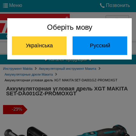
Меню
Позвонить
Оберіть мову
Войти
Українська
Русский
Отдел запчастей:
(068) 824-24-24
Каталог продукции
Инструмент Makita
Аккумуляторный инструмент Макита
Аккумуляторные дрели Макита
Аккумуляторная угловая дрель XGT MAKITA SET-DA001GZ-PROMOXGT
Аккумуляторная угловая дрель XGT MAKITA
SET-DA001GZ-PROMOXGT
-29%