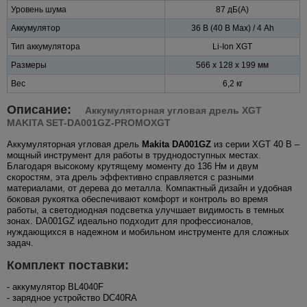
Уровень шума
87 дБ(А)
Аккумулятор
36 В (40 В Max) / 4 Ah
Тип аккумулятора
Li-Ion XGT
Размеры
566 x 128 x 199 мм
Вес
6,2 кг
Описание:
Аккумуляторная угловая дрель XGT
MAKITA SET-DA001GZ-PROMOXGT
Аккумуляторная угловая дрель
Makita DA001GZ
из серии XGT 40 В –
мощный инструмент для работы в труднодоступных местах.
Благодаря высокому крутящему моменту до 136 Нм и двум
скоростям, эта дрель эффективно справляется с разными
материалами, от дерева до металла. Компактный дизайн и удобная
боковая рукоятка обеспечивают комфорт и контроль во время
работы, а светодиодная подсветка улучшает видимость в темных
зонах. DA001GZ идеально подходит для профессионалов,
нуждающихся в надежном и мобильном инструменте для сложных
задач.
Комплект поставки:
- аккумулятор BL4040F
- зарядное устройство DC40RA