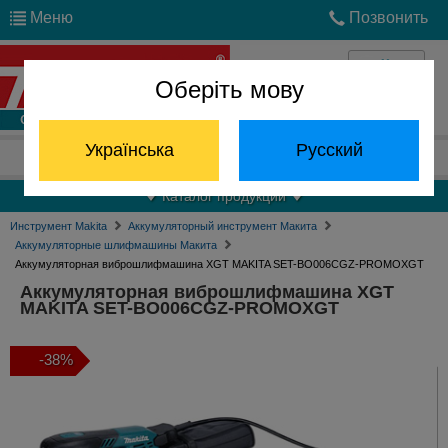
Меню
Позвонить
Оберіть мову
Войти
Українська
Русский
Отдел запчастей:
(068) 824-24-24
Каталог продукции
Инструмент Makita
Аккумуляторный инструмент Макита
Аккумуляторные шлифмашины Макита
Аккумуляторная виброшлифмашина XGT MAKITA SET-BO006CGZ-PROMOXGT
Аккумуляторная виброшлифмашина XGT
MAKITA SET-BO006CGZ-PROMOXGT
-38%