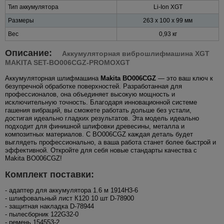
Тип аккумулятора
Li-Ion XGT
Размеры
263 x 100 x 99 мм
Вес
0,93 кг
Описание:
Аккумуляторная виброшлифмашина XGT
MAKITA SET-BO006CGZ-PROMOXGT
Аккумуляторная шлифмашина
Makita BO006CGZ
— это ваш ключ к
безупречной обработке поверхностей. Разработанная для
профессионалов, она объединяет высокую мощность и
исключительную точность. Благодаря инновационной системе
гашения вибраций, вы сможете работать дольше без устали,
достигая идеально гладких результатов. Эта модель идеально
подходит для финишной шлифовки древесины, металла и
композитных материалов. С BO006CGZ каждая деталь будет
выглядеть профессионально, а ваша работа станет более быстрой и
эффективной. Откройте для себя новые стандарты качества с
Makita BO006CGZ!
Комплект поставки:
- адаптер для аккумулятора 1.6 м 1914H3-6
- шлифовальный лист К120 10 шт D-78900
- защитная накладка D-78944
- пылесборник 122G32-0
- ремень 154553-2