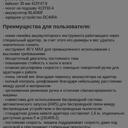
- байонет 30 мм 413Y47-9
- чехол на подошву 413Y92-4
- аккумулятор BL4040F
- зарядное устройство DC40RA
Преимущества для пользователя:
- новая линейка аккумуляторного инструмента работающего через
специальный адаптер, за счет этого его размеры и вес удалось
значительно снизить
- инструмент 40 V MAX для промышленного использования с
высокими требованиями
- бесщеточный двигатель постоянного тока
- повышенная стойкость к пыли и влаге
- плавная регулировка скорости с помощью поворотной ручки для
адаптации к работе
- очень легкий вес благодаря переносу аккумулятора на адаптер
- полный контроль шлифования благодаря небольшому расстоянию
между рукой и материалом
- эргономичная резиновая ручка и отличная сбалансированность
машины
- совместима для использования беспроводной системы
автоматического запуска (AWS) для беспроводной связи между
беспроводным устройством и беспроводным пылесосом
- стандартная длина кабеля адаптера составляет 1,6 м, опционально
доступная длина 5 м (1914H5-2)
- постоянная скорость: машина поддерживает скорость даже под
нагрузкой и обеспечивает стабильные результаты