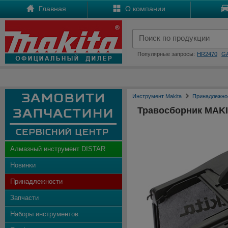
Главная
О компании
Популярные запросы:
HR2470
G
Инструмент Makita
Принадлежно
Травосборник MAKI
Алмазный инструмент DISTAR
Новинки
Принадлежности
Запчасти
Наборы инструментов