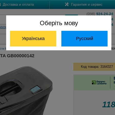
Доставка и оплата
Гарантия и сервис
(098)
924-24-24
(066)
204-24-24
Оберіть мову
(063)
824-24-24
A5030
HS7601
Обратный звонок
Українська
Русский
Отдел запчастей:
(068) 824-24-24
сти Макита
Аксессуары для садовой техники Макита
Травосборник MAKITA GB0
TA GB00000142
Код товара: 3164327
11