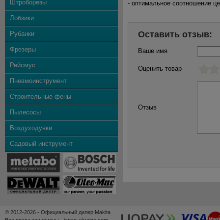
Штроборезы
- оптимальное соотношение це
Лобзики
Оставить отзыв:
Рубанки
Фрезеры
Ваше имя
Рейсмус
Оценить товар
Пневмоинструмент
Строительные фены
Отзыв
Пылесосы
Воздуходувки
Садовый инструмент
© 2012-2026 - Официальный дилер Makita