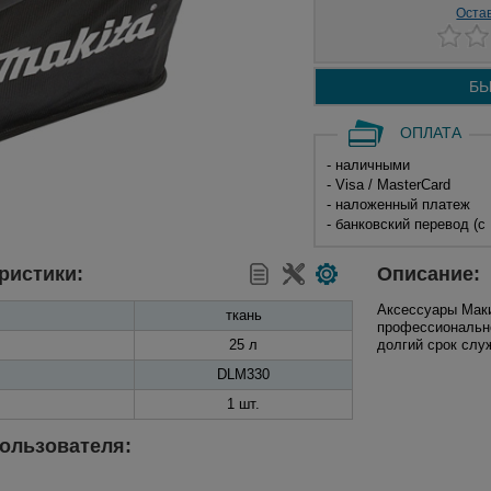
Оста
БЫ
ОПЛАТА
- наличными
- Visa / MasterCard
- наложенный платеж
- банковский перевод (с
ристики:
Описание:
Аксессуары Маки
ткань
профессионально
25 л
долгий срок слу
DLM330
1 шт.
ользователя: