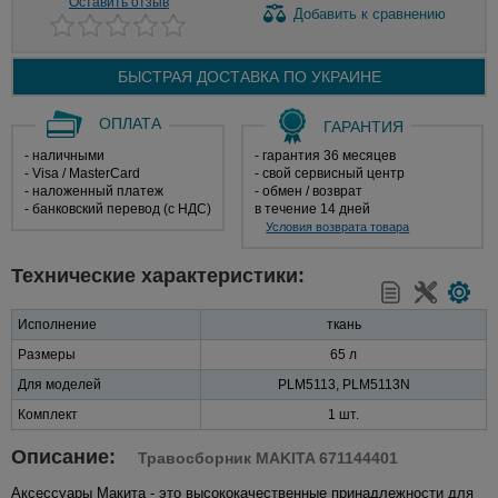
Оставить отзыв
Добавить
к сравнению
БЫСТРАЯ ДОСТАВКА ПО
УКРАИНЕ
ОПЛАТА
ГАРАНТИЯ
- наличными
- гарантия 36 месяцев
- Visa / MasterCard
- свой сервисный центр
- наложенный платеж
- обмен / возврат
- банковский перевод (с НДС)
в течение 14 дней
Условия возврата товара
Технические характеристики:
Исполнение
ткань
Размеры
65 л
Для моделей
PLM5113, PLM5113N
Комплект
1 шт.
Описание:
Травосборник MAKITA 671144401
Аксессуары Макита - это высококачественные принадлежности для