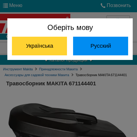
Меню
Позвонить
Оберіть мову
Войти
Українська
Русский
Отдел запчастей:
(068) 824-24-24
Каталог продукции
Инструмент Makita
Принадлежности Макита
Аксессуары для садовой техники Макита
Травосборник MAKITA 671144401
Травосборник MAKITA 671144401